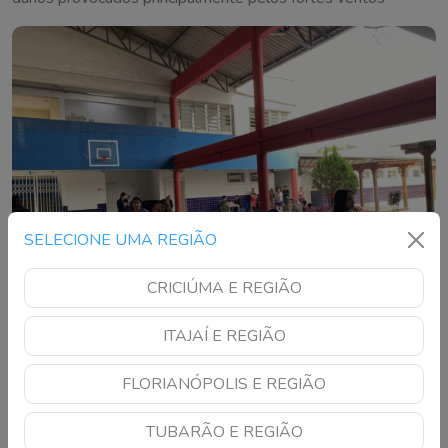
SELECIONE UMA REGIÃO
CRICIÚMA E REGIÃO
ITAJAÍ E REGIÃO
Últimos dias: veja onde ainda dá tempo de
FLORIANÓPOLIS E REGIÃO
doar agasalhos em SC
Angeloni recebe roupas, calçados e cobertores em Laguna e
TUBARÃO E REGIÃO