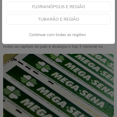
FLORIANÓPOLIS E REGIÃO
TUBARÃO E REGIÃO
Florianópolis dá salto histórico no IDEB e
vira referência nacional em educação
Continuar com todas as regiões
Capital catarinense registrou o maior crescimento entre
todas as capitais do país e alcançou o top 3 nacional no
ensino fundamental