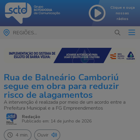
Clique e ouça
nossas
rádios
REGIÕES...
Rua de Balneário Camboriú
segue em obra para reduzir
risco de alagamentos
A intervenção é realizada por meio de um acordo entre a
Prefeitura Municipal e a FG Empreendimentos
Redação
Publicado em: 14 de junho de 2026
4 min.
Ouvir