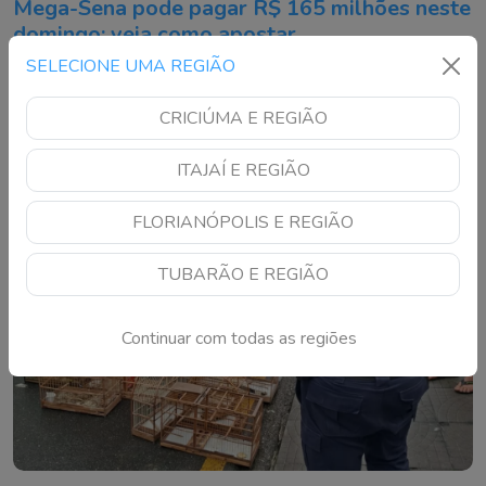
Mega-Sena pode pagar R$ 165 milhões neste
domingo; veja como apostar
SELECIONE UMA REGIÃO
Concurso 3042 terá sorteio pela manhã e apostas podem
ser registradas até sábado à noite
CRICIÚMA E REGIÃO
ITAJAÍ E REGIÃO
FLORIANÓPOLIS E REGIÃO
TUBARÃO E REGIÃO
Continuar com todas as regiões