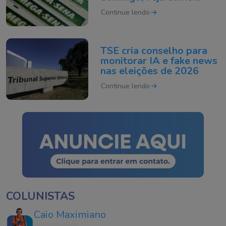
apostar
Continue lendo
TSE cria conselho para
monitorar IA e fake news
nas eleições de 2026
Continue lendo
COLUNISTAS
Caio Maximiano