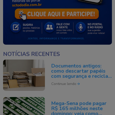
NOTÍCIAS RECENTES
Documentos antigos:
como descartar papéis
com segurança e reciclar
do jeito certo
Continue lendo
Mega-Sena pode pagar
R$ 165 milhões neste
domingo; veja como