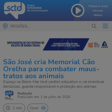
Clique e ouça
nossas
rádios
REGIÕES...
São José cria Memorial Cão
Orelha para combater maus-
tratos aos animais
Espaço na Beira-Mar terá caráter educativo e vai incentivar
denúncias, guarda responsável e proteção aos animais
Redação
Publicado em: 1 de julho de 2026
2 min.
Ouvir