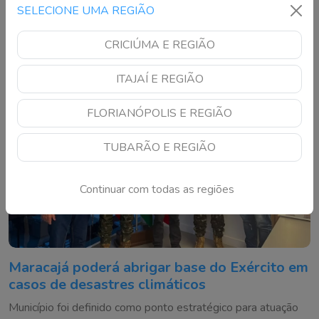
encaminhados ao Complexo Ambiental Cyro Gevaerd
SELECIONE UMA REGIÃO
CRICIÚMA E REGIÃO
ITAJAÍ E REGIÃO
FLORIANÓPOLIS E REGIÃO
TUBARÃO E REGIÃO
Continuar com todas as regiões
Maracajá poderá abrigar base do Exército em
casos de desastres climáticos
Município foi definido como ponto estratégico para atuação