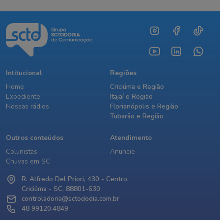
Intitucional
Regiões
Home
Criciúma e Região
Expediente
Itajaí e Região
Nossas rádios
Florianópolis e Região
Tubarão e Região
Outros conteúdos
Atendimento
Colunistas
Anuncie
Chuvas em SC
R. Alfredo Del Priori, 430 - Centro,
Criciúma - SC, 88801-630
controladoria@sctododia.com.br
48 99120.4849