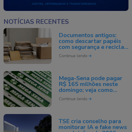
NOTÍCIAS RECENTES
Documentos antigos:
como descartar papéis
com segurança e reciclar
do jeito certo
Continue lendo
Mega-Sena pode pagar
R$ 165 milhões neste
domingo; veja como
apostar
Continue lendo
TSE cria conselho para
monitorar IA e fake news