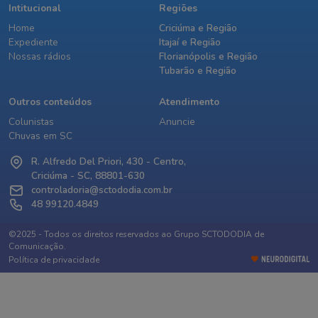
Intitucional
Regiões
Home
Criciúma e Região
Expediente
Itajaí e Região
Nossas rádios
Florianópolis e Região
Tubarão e Região
Outros conteúdos
Atendimento
Colunistas
Anuncie
Chuvas em SC
R. Alfredo Del Priori, 430 - Centro,
Criciúma - SC, 88801-630
controladoria@sctododia.com.br
48 99120.4849
©2025 - Todos os direitos reservados ao Grupo SCTODODIA de
Comunicação.
Política de privacidade