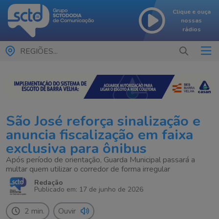
Clique e ouça
nossas
rádios
REGIÕES...
São José reforça sinalização e
anuncia fiscalização em faixa
exclusiva para ônibus
Após período de orientação, Guarda Municipal passará a
multar quem utilizar o corredor de forma irregular
Redação
Publicado em: 17 de junho de 2026
2 min.
Ouvir