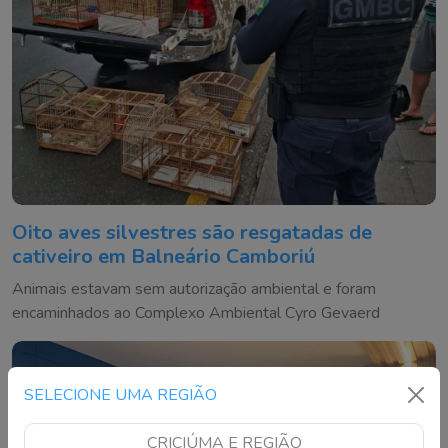
Oito aves silvestres são resgatadas de
cativeiro em Balneário Camboriú
Animais estavam sem autorização ambiental e foram
encaminhados ao Complexo Ambiental Cyro Gevaerd
SELECIONE UMA REGIÃO
CRICIÚMA E REGIÃO