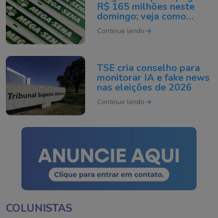
R$ 165 milhões neste
domingo; veja como
apostar
Continue lendo
TSE cria conselho para
monitorar IA e fake news
nas eleições de 2026
Continue lendo
COLUNISTAS