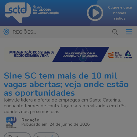
Clique e ouça
nossas
rádios
REGIÕES...
Sine SC tem mais de 10 mil
vagas abertas; veja onde estão
as oportunidades
Joinville lidera a oferta de empregos em Santa Catarina,
enquanto feirões de contratação serão realizados em três
cidades nos próximos dias
Redação
Publicado em: 24 de junho de 2026