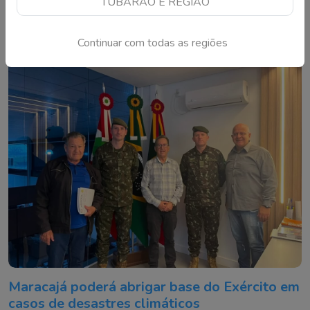
TUBARÃO E REGIÃO
Animais estavam sem autorização ambiental e foram
encaminhados ao Complexo Ambiental Cyro Gevaerd
Continuar com todas as regiões
Maracajá poderá abrigar base do Exército em
casos de desastres climáticos