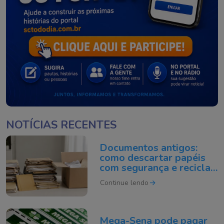
NOTÍCIAS RECENTES
Documentos antigos:
como descartar papéis
com segurança e reciclar
do jeito certo
Continue lendo
Mega-Sena pode pagar