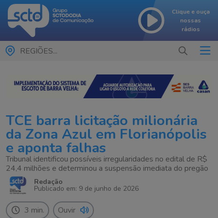
Clique e ouça
nossas
rádios
REGIÕES...
TCE barra licitação milionária
da Zona Azul em Florianópolis
e aponta falhas
Tribunal identificou possíveis irregularidades no edital de R$
24,4 milhões e determinou a suspensão imediata do pregão
Redação
Publicado em: 9 de junho de 2026
3 min.
Ouvir