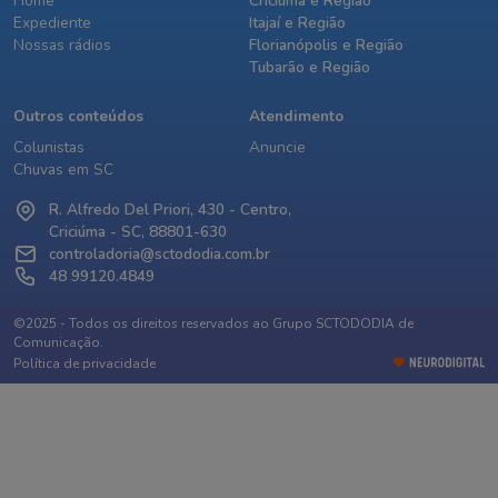
Home
Criciúma e Região
Expediente
Itajaí e Região
Nossas rádios
Florianópolis e Região
Tubarão e Região
Outros conteúdos
Atendimento
Colunistas
Anuncie
Chuvas em SC
R. Alfredo Del Priori, 430 - Centro,
Criciúma - SC, 88801-630
controladoria@sctododia.com.br
48 99120.4849
©2025 - Todos os direitos reservados ao Grupo SCTODODIA de
Comunicação.
Política de privacidade