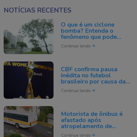
NOTÍCIAS RECENTES
O que é um ciclone
bomba? Entenda o
fenômeno que pode
atingir o Sul do Brasil
Continue lendo
CBF confirma pausa
inédita no futebol
brasileiro por causa da
Copa do Mundo de 2027
Continue lendo
Motorista de ônibus é
afastado após
atropelamento de
cachorro em cidade de
Continue lendo