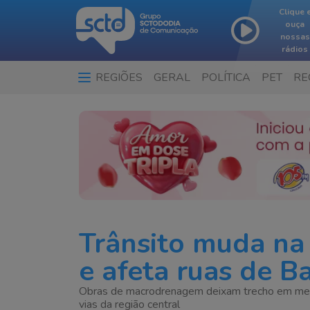
Clique 
ouça
nossas
rádios
REGIÕES
GERAL
POLÍTICA
PET
RE
Trânsito muda na
e afeta ruas de B
Obras de macrodrenagem deixam trecho em meia 
vias da região central