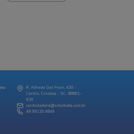
nto
R. Alfredo Del Priori, 430 -
Centro, Criciúma - SC, 88801-
630
controladoria@sctododia.com.br
48 99120.4849