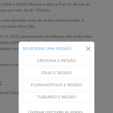
ho entre o Hotel Mercure e após a Rua 51, devido às
ura, por meio da BC Trânsito.
 com liberação total da via fora desse horário. A
na sexta-feira (26).
s 51 e 1001 permanecem interditadas até sexta-feira
ação asfáltica. Durante a execução das obras, a
SELECIONE UMA REGIÃO
 alguns momentos para garantir a segurança dos
CRICIÚMA E REGIÃO
destres a respeitarem a sinalização e planejarem seus
.
ITAJAÍ E REGIÃO
:
FLORIANÓPOLIS E REGIÃO
arina! Entre agora no nosso canal no WhatsApp e
TUBARÃO E REGIÃO
.
Continuar com todas as regiões