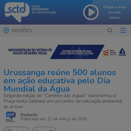
Clique e ouça
nossas
rádios
REGIÕES...
Urussanga reúne 500 alunos
em ação educativa pelo Dia
Mundial da Água
Segunda edição do “Caminho das Águas” transformou a
Praça Anita Garibaldi em um centro de educação ambiental
ao ar livre
Redação
Publicado em: 21 de março de 2026