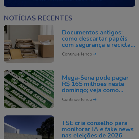
NOTÍCIAS RECENTES
Documentos antigos:
como descartar papéis
com segurança e reciclar
do jeito certo
Continue lendo
Mega-Sena pode pagar
R$ 165 milhões neste
domingo; veja como
apostar
Continue lendo
TSE cria conselho para
monitorar IA e fake news
nas eleições de 2026