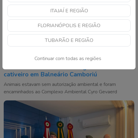
ITAJAÍ E REGIÃO
FLORIANÓPOLIS E REGIÃO
TUBARÃO E REGIÃO
Continuar com todas as regiões
Oito aves silvestres são resgatadas de
cativeiro em Balneário Camboriú
Animais estavam sem autorização ambiental e foram
encaminhados ao Complexo Ambiental Cyro Gevaerd