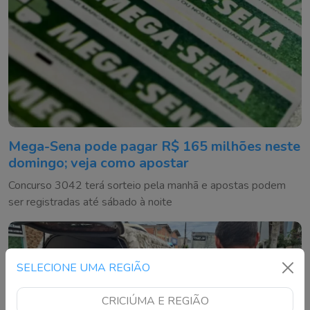
Mega-Sena pode pagar R$ 165 milhões neste
domingo; veja como apostar
Concurso 3042 terá sorteio pela manhã e apostas podem
ser registradas até sábado à noite
SELECIONE UMA REGIÃO
CRICIÚMA E REGIÃO