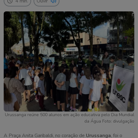
4 min.
Ouvir
Urussanga reúne 500 alunos em ação educativa pelo Dia Mundial
da Água Foto: divulgação
A Praça Anita Garibaldi, no coração de
Urussanga
, foi o