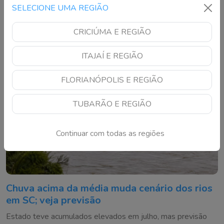
pagamento para empreendedores que buscarem potencial
SELECIONE UMA REGIÃO
construtivo adicional
CRICIÚMA E REGIÃO
ITAJAÍ E REGIÃO
FLORIANÓPOLIS E REGIÃO
TUBARÃO E REGIÃO
Continuar com todas as regiões
Chuva acima da média muda cenário dos rios
em SC; veja previsão
Estado teve acumulados elevados em julho, mas previsão