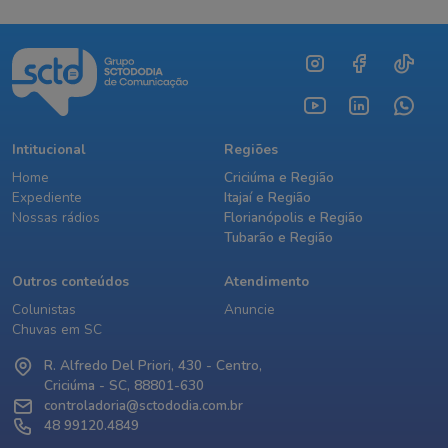
Intitucional
Regiões
Home
Criciúma e Região
Expediente
Itajaí e Região
Nossas rádios
Florianópolis e Região
Tubarão e Região
Outros conteúdos
Atendimento
Colunistas
Anuncie
Chuvas em SC
R. Alfredo Del Priori, 430 - Centro,
Criciúma - SC, 88801-630
controladoria@sctododia.com.br
48 99120.4849