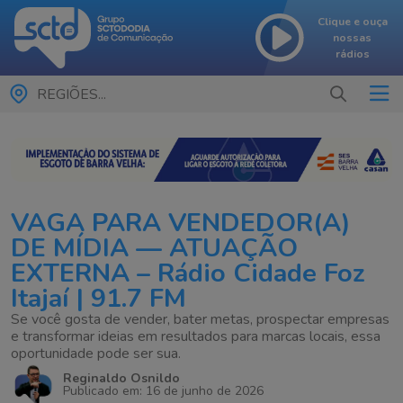
Clique e ouça
nossas
rádios
REGIÕES...
VAGA PARA VENDEDOR(A)
DE MÍDIA — ATUAÇÃO
EXTERNA – Rádio Cidade Foz
Itajaí | 91.7 FM
Se você gosta de vender, bater metas, prospectar empresas
e transformar ideias em resultados para marcas locais, essa
oportunidade pode ser sua.
Reginaldo Osnildo
Publicado em: 16 de junho de 2026