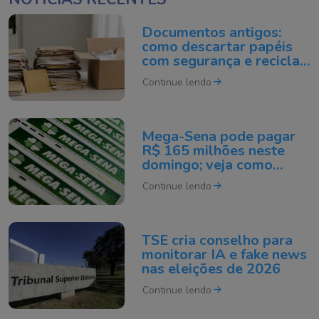
Documentos antigos:
como descartar papéis
com segurança e reciclar
do jeito certo
Continue lendo
Mega-Sena pode pagar
R$ 165 milhões neste
domingo; veja como
apostar
Continue lendo
TSE cria conselho para
monitorar IA e fake news
nas eleições de 2026
Continue lendo