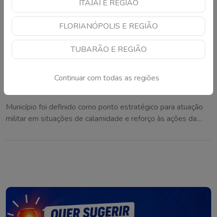
ITAJAÍ E REGIÃO
FLORIANÓPOLIS E REGIÃO
TUBARÃO E REGIÃO
Continuar com todas as regiões
Maracajá poderá abrigar base do Exército em
casos de desastres climáticos
Município foi definido como ponto estratégico para atuação
militar em situações de calamidade e reforço às ações da
Defesa Civil na região