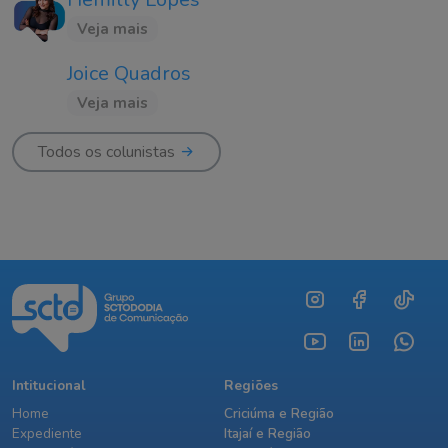
Veja mais
Joice Quadros
Veja mais
Todos os colunistas
Intitucional
Regiões
Home
Criciúma e Região
Expediente
Itajaí e Região