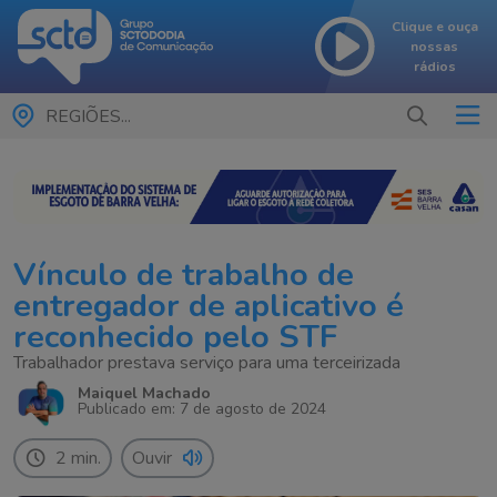
Clique e ouça
nossas
rádios
REGIÕES...
Vínculo de trabalho de
entregador de aplicativo é
reconhecido pelo STF
Trabalhador prestava serviço para uma terceirizada
Maiquel Machado
Publicado em: 7 de agosto de 2024
2 min.
Ouvir