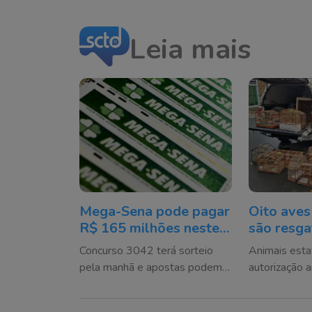
Leia mais
Mega-Sena pode pagar
Oito aves
R$ 165 milhões neste
são resga
domingo; veja como
cativeiro
Concurso 3042 terá sorteio
Animais est
apostar
Camboriú
pela manhã e apostas podem
autorização 
ser registradas até sábado à
encaminhado
noite
Ambiental C