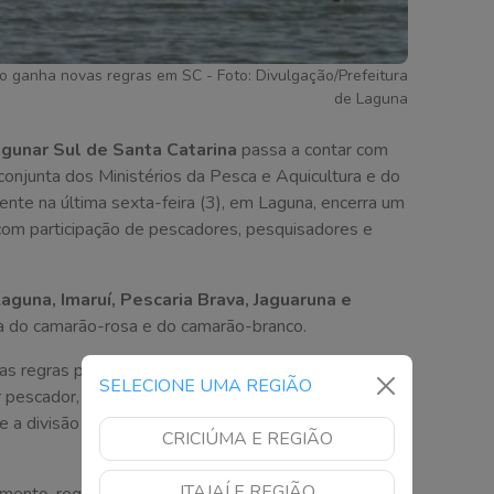
 ganha novas regras em SC - Foto: Divulgação/Prefeitura
de Laguna
unar Sul de Santa Catarina
passa a contar com
conjunta dos Ministérios da Pesca e Aquicultura e do
nte na última sexta-feira (3), em Laguna, encerra um
om participação de pescadores, pesquisadores e
aguna, Imaruí, Pescaria Brava, Jaguaruna e
ura do camarão-rosa e do camarão-branco.
das regras para o uso da rede conhecida como
SELECIONE UMA REGIÃO
r pescador, o tamanho mínimo dos camarões, a
e a divisão da atividade em
25 polígonos de pesca
CRICIÚMA E REGIÃO
ITAJAÍ E REGIÃO