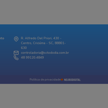
nto
R. Alfredo Del Priori, 430 -
Centro, Criciúma - SC, 88801-
630
controladoria@sctododia.com.br
48 99120.4849
Política de privacidade