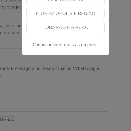
ento, registro e monitoramento da atividade,
es pesqueiros e oferecer mais segurança jurídica às
FLORIANÓPOLIS E REGIÃO
ção é considerada uma conquista histórica e deve
TUBARÃO E REGIÃO
de preservar uma das atividades mais tradicionais do
Continuar com todas as regiões
arina! Entre agora no nosso canal no WhatsApp e
.
TESANAL