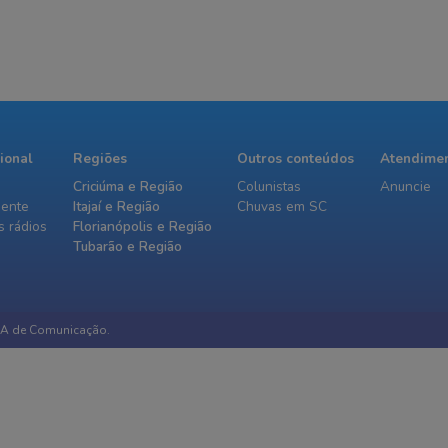
da Defesa Civil na região
cional
Regiões
Outros conteúdos
Atendime
Criciúma e Região
Colunistas
Anuncie
iente
Itajaí e Região
Chuvas em SC
 rádios
Florianópolis e Região
Tubarão e Região
IA de Comunicação.