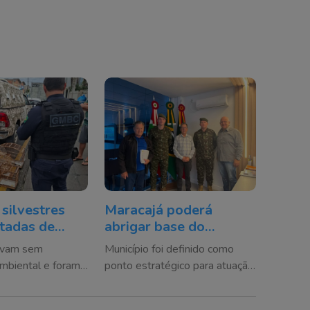
 silvestres
Maracajá poderá
tadas de
abrigar base do
 em Balneário
Exército em casos de
avam sem
Município foi definido como
desastres climáticos
ambiental e foram
ponto estratégico para atuação
s ao Complexo
militar em situações de
yro Gevaerd
calamidade e reforço às ações