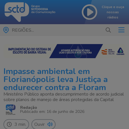
Clique e ouça
nossas
rádios
REGIÕES...
Impasse ambiental em
Florianópolis leva Justiça a
endurecer contra a Floram
Ministério Público aponta descumprimento de acordo judicial
sobre planos de manejo de áreas protegidas da Capital
Redação
Publicado em: 16 de junho de 2026
3 min.
Ouvir