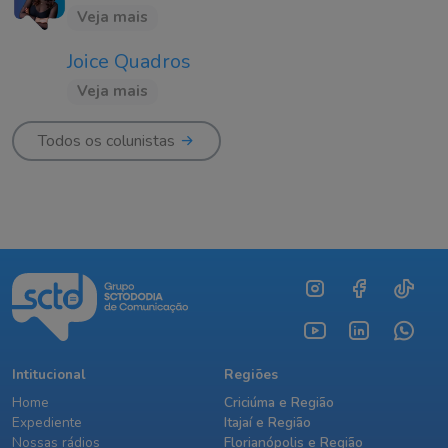
Veja mais
Joice Quadros
Veja mais
Todos os colunistas
Intitucional
Regiões
Home
Criciúma e Região
Expediente
Itajaí e Região
Nossas rádios
Florianópolis e Região