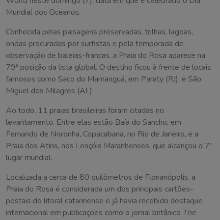
World neste domingo (7), data em que é celebrado o Dia
Mundial dos Oceanos.
Conhecida pelas paisagens preservadas, trilhas, lagoas,
ondas procuradas por surfistas e pela temporada de
observação de baleias-francas, a Praia do Rosa aparece na
79ª posição da lista global. O destino ficou à frente de locais
famosos como Saco do Mamanguá, em Paraty (RJ), e São
Miguel dos Milagres (AL).
Ao todo, 11 praias brasileiras foram citadas no
levantamento. Entre elas estão Baía do Sancho, em
Fernando de Noronha, Copacabana, no Rio de Janeiro, e a
Praia dos Atins, nos Lençóis Maranhenses, que alcançou o 7º
lugar mundial.
Localizada a cerca de 80 quilômetros de Florianópolis, a
Praia do Rosa é considerada um dos principais cartões-
postais do litoral catarinense e já havia recebido destaque
internacional em publicações como o jornal britânico
The