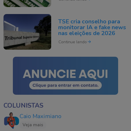
TSE cria conselho para
monitorar IA e fake news
nas eleições de 2026
Continue lendo
COLUNISTAS
Caio Maximiano
Veja mais