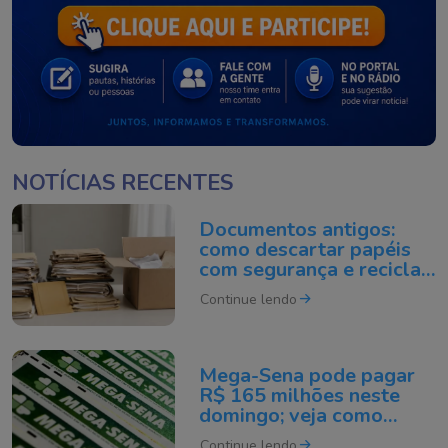
NOTÍCIAS RECENTES
Documentos antigos:
como descartar papéis
com segurança e reciclar
do jeito certo
Continue lendo
Mega-Sena pode pagar
R$ 165 milhões neste
domingo; veja como
apostar
Continue lendo