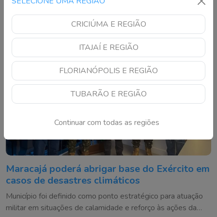
SELECIONE UMA REGIÃO
CRICIÚMA E REGIÃO
ITAJAÍ E REGIÃO
FLORIANÓPOLIS E REGIÃO
TUBARÃO E REGIÃO
Continuar com todas as regiões
Maracajá poderá abrigar base do Exército em
casos de desastres climáticos
Município foi definido como ponto estratégico para atuação
militar em situações de calamidade e reforço às ações da