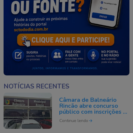
NOTÍCIAS RECENTES
Câmara de Balneário
Rincão abre concurso
público com inscrições a
partir de agosto
Continue lendo