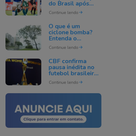
do Brasil após
derrota para o
Continue lendo
Cruzeiro
O que é um
ciclone bomba?
Entenda o
fenômeno que
Continue lendo
pode atingir o Sul
do Brasil
CBF confirma
pausa inédita no
futebol brasileiro
por causa da Copa
Continue lendo
do Mundo de 2027