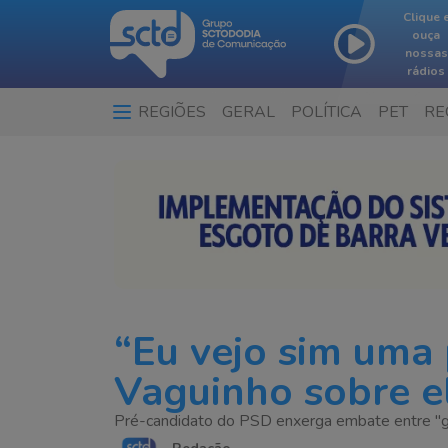
Clique 
ouça
nossas
rádios
REGIÕES
GERAL
POLÍTICA
PET
RE
“Eu vejo sim uma 
Vaguinho sobre e
Pré-candidato do PSD enxerga embate entre "g