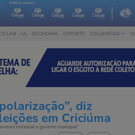
Rádios cidade
e
CICLAR
I.A.
ECONOMIA
ESPORTE
COLUNISTAS
S
polarização”, diz
leições em Criciúma
overno estadual e governo municipal"