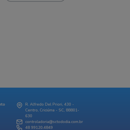
nto
R. Alfredo Del Priori, 430 -
Centro, Criciúma - SC, 88801-
630
controladoria@sctododia.com.br
48 99120.4849