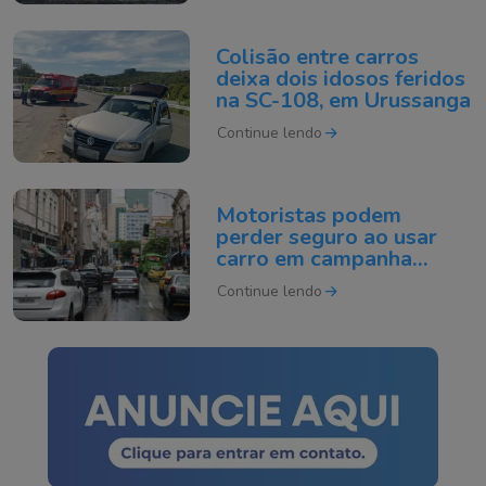
Colisão entre carros
deixa dois idosos feridos
na SC-108, em Urussanga
Continue lendo
Motoristas podem
perder seguro ao usar
carro em campanha
eleitoral
Continue lendo