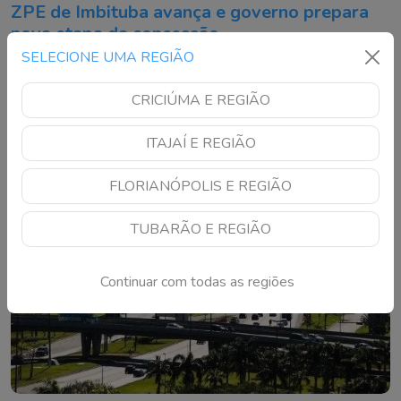
ZPE de Imbituba avança e governo prepara
nova etapa da concessão
SELECIONE UMA REGIÃO
Roadshow será realizado em Florianópolis e Imbituba nos
dias 18 e 19 de agosto para apresentar o projeto a
CRICIÚMA E REGIÃO
investidores
ITAJAÍ E REGIÃO
FLORIANÓPOLIS E REGIÃO
TUBARÃO E REGIÃO
Continuar com todas as regiões