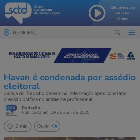
Clique e ouça
nossas
rádios
REGIÕES...
Havan é condenada por assédio
eleitoral
Justiça do Trabalho determina indenização após constatar
pressão política no ambiente profissional
Redação
Publicado em: 10 de abril de 2025
6 min.
Ouvir