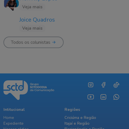
Veja mais
Joice Quadros
Veja mais
Todos os colunistas
Intitucional
Regiões
Home
Criciúma e Região
Expediente
Itajaí e Região