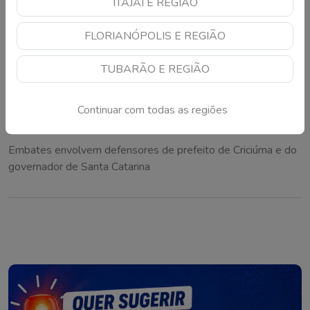
ITAJAÍ E REGIÃO
FLORIANÓPOLIS E REGIÃO
TUBARÃO E REGIÃO
Vereadores de Criciúma se envolvem em
Continuar com todas as regiões
polêmica durante debate na Câmara
Embates envolvem defensores de prefeito de Criciúma e do
governador de Santa Catarina