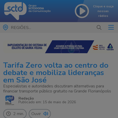
Clique e ouça
nossas
rádios
REGIÕES...
Tarifa Zero volta ao centro do
debate e mobiliza lideranças
em São José
Especialistas e autoridades discutiram alternativas para
financiar transporte público gratuito na Grande Florianópolis
Redação
Publicado em: 15 de maio de 2026
2 min.
Ouvir