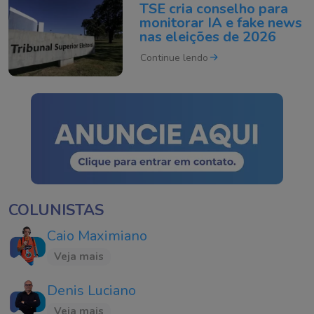
TSE cria conselho para
monitorar IA e fake news
nas eleições de 2026
Continue lendo
COLUNISTAS
Caio Maximiano
Veja mais
Denis Luciano
Veja mais