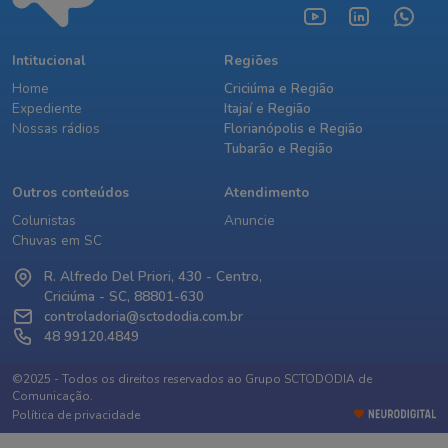
Intitucional
Regiões
Home
Criciúma e Região
Expediente
Itajaí e Região
Nossas rádios
Florianópolis e Região
Tubarão e Região
Outros conteúdos
Atendimento
Colunistas
Anuncie
Chuvas em SC
R. Alfredo Del Priori, 430 - Centro,
Criciúma - SC, 88801-630
controladoria@sctododia.com.br
48 99120.4849
©2025 - Todos os direitos reservados ao Grupo SCTODODIA de
Comunicação.
Política de privacidade