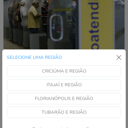
SELECIONE UMA REGIÃO
CRICIÚMA E REGIÃO
Bancos podem ser obrigados a manter
ITAJAÍ E REGIÃO
agências em SC; entenda
FLORIANÓPOLIS E REGIÃO
Proposta discutida na Alesc prevê regras para garantir
atendimento presencial, especialmente à população mais
TUBARÃO E REGIÃO
vulnerável