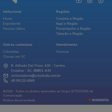
Intitucional
Regiões
Home
Criciúma e Região
Expediente
Itajaí e Região
Nossas rádios
Florianópolis e Região
Tubarão e Região
Outros conteúdos
Atendimento
Colunistas
Anuncie
Chuvas em SC
R. Alfredo Del Priori, 430 - Centro,
Criciúma - SC, 88801-630
controladoria@sctododia.com.br
48 99120.4849
©2025 - Todos os direitos reservados ao Grupo SCTODODIA de
Comunicação.
Política de privacidade