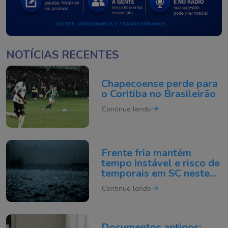
NOTÍCIAS RECENTES
Chapecoense perde para
o Coritiba no Brasileirão
Continue lendo
Frente fria mantém
tempo instável e risco de
temporais em SC neste
domingo
Continue lendo
Documentos antigos: