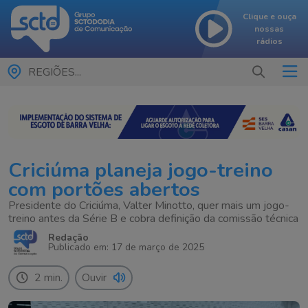
Clique e ouça
nossas
rádios
REGIÕES...
Criciúma planeja jogo-treino
com portões abertos
Presidente do Criciúma, Valter Minotto, quer mais um jogo-
treino antes da Série B e cobra definição da comissão técnica
Redação
Publicado em: 17 de março de 2025
2 min.
Ouvir