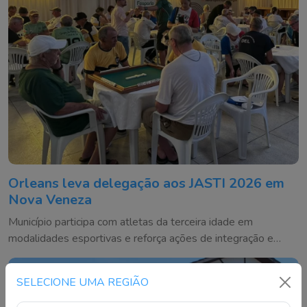
Orleans leva delegação aos JASTI 2026 em
Nova Veneza
Município participa com atletas da terceira idade em
modalidades esportivas e reforça ações de integração e
bem-estar
SELECIONE UMA REGIÃO