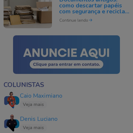
como descartar papéis
com segurança e reciclar
do jeito certo
Continue lendo
COLUNISTAS
Caio Maximiano
Veja mais
Denis Luciano
Veja mais