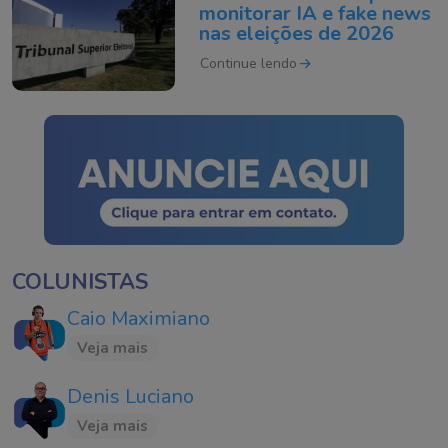
monitorar IA e fake news
nas eleições de 2026
Continue lendo
COLUNISTAS
Caio Maximiano
Veja mais
Denis Luciano
Veja mais