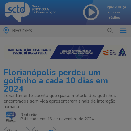
Clique e ouça
nossas
rádios
REGIÕES...
Florianópolis perdeu um
golfinho a cada 10 dias em
2024
Levantamento aponta que quase metade dos golfinhos
encontrados sem vida apresentaram sinais de interação
humana
Redação
Publicado em: 13 de novembro de 2024