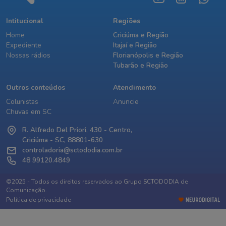
Intitucional
Regiões
Home
Criciúma e Região
Expediente
Itajaí e Região
Nossas rádios
Florianópolis e Região
Tubarão e Região
Outros conteúdos
Atendimento
Colunistas
Anuncie
Chuvas em SC
R. Alfredo Del Priori, 430 - Centro,
Criciúma - SC, 88801-630
controladoria@sctododia.com.br
48 99120.4849
©2025 - Todos os direitos reservados ao Grupo SCTODODIA de
Comunicação.
Política de privacidade