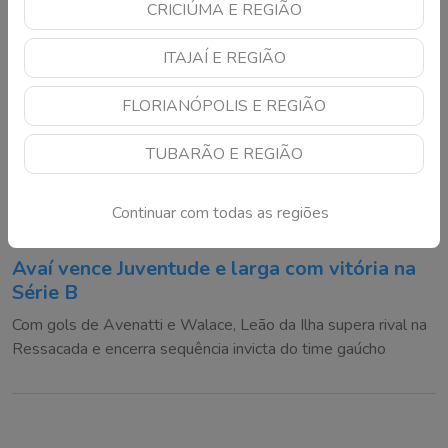
CRICIÚMA E REGIÃO
ITAJAÍ E REGIÃO
FLORIANÓPOLIS E REGIÃO
TUBARÃO E REGIÃO
Continuar com todas as regiões
Avaí vence Juventude e larga com vitória na
Série B
Com gols de Avenatti e Walace, Leão da Ilha supera rival na
Ressacada e encerra sequência invicta do time gaúcho