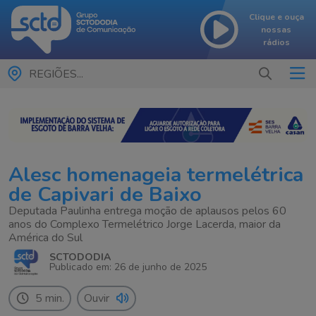
Clique e ouça
nossas
rádios
REGIÕES...
Alesc homenageia termelétrica
de Capivari de Baixo
Deputada Paulinha entrega moção de aplausos pelos 60
anos do Complexo Termelétrico Jorge Lacerda, maior da
América do Sul
SCTODODIA
Publicado em: 26 de junho de 2025
5 min.
Ouvir