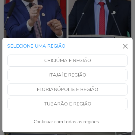
SELECIONE UMA REGIÃO
Vereadores de Criciúma se envolvem em
CRICIÚMA E REGIÃO
polêmica durante debate na Câmara
Embates envolvem defensores de prefeito de Criciúma e do
ITAJAÍ E REGIÃO
governador de Santa Catarina
FLORIANÓPOLIS E REGIÃO
TUBARÃO E REGIÃO
Continuar com todas as regiões