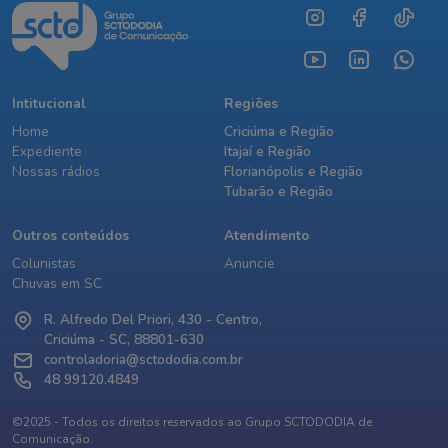
Intitucional
Regiões
Home
Criciúma e Região
Expediente
Itajaí e Região
Nossas rádios
Florianópolis e Região
Tubarão e Região
Outros conteúdos
Atendimento
Colunistas
Anuncie
Chuvas em SC
R. Alfredo Del Priori, 430 - Centro,
Criciúma - SC, 88801-630
controladoria@sctododia.com.br
48 99120.4849
©2025 - Todos os direitos reservados ao Grupo SCTODODIA de
Comunicação.