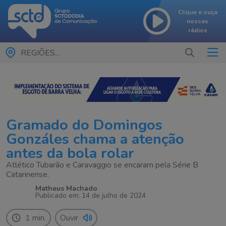
Clique e ouça
nossas
rádios
REGIÕES...
Gramado do Domingos
Gonzáles chama a atenção
antes da bola rolar
Atlético Tubarão e Caravaggio se encaram pela Série B
Catarinense.
Matheus Machado
Publicado em: 14 de julho de 2024
1 min.
Ouvir