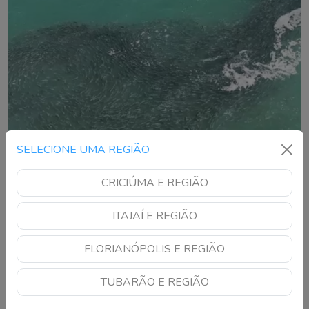
SELECIONE UMA REGIÃO
CRICIÚMA E REGIÃO
ITAJAÍ E REGIÃO
Cardume de tainhas surge antes do previsto e
chama atenção em Laguna
FLORIANÓPOLIS E REGIÃO
Registro no Farol de Santa Marta antecipa movimento típico
TUBARÃO E REGIÃO
da safra e surpreende moradores