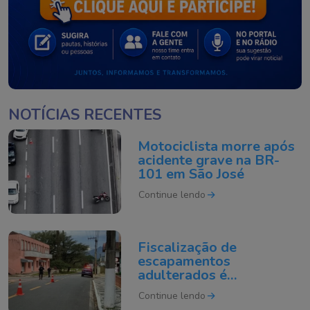
NOTÍCIAS RECENTES
Motociclista morre após
acidente grave na BR-
101 em São José
Continue lendo
Fiscalização de
escapamentos
adulterados é
intensificada em Tubarão
Continue lendo