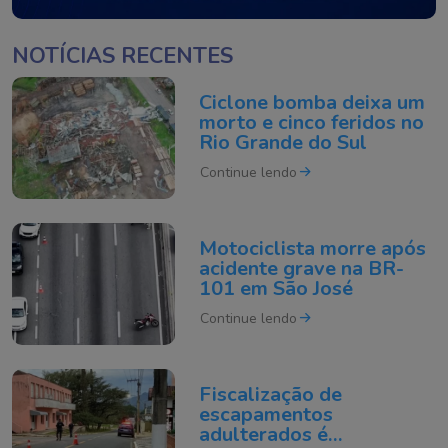
NOTÍCIAS RECENTES
Ciclone bomba deixa um
morto e cinco feridos no
Rio Grande do Sul
Continue lendo
Motociclista morre após
acidente grave na BR-
101 em São José
Continue lendo
Fiscalização de
escapamentos
adulterados é