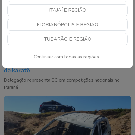
ITAJAÍ E REGIÃO
FLORIANÓPOLIS E REGIÃO
TUBARÃO E REGIÃO
Continuar com todas as regiões
Atletas de Tubarão disputam vaga na seleção
de karatê
Delegação representa SC em competições nacionais no
Paraná