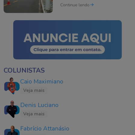
intensificada em Tubarão
Continue lendo
COLUNISTAS
Caio Maximiano
Veja mais
Denis Luciano
Veja mais
Fabrício Attanásio