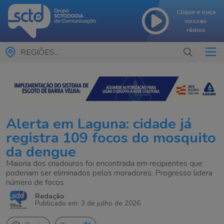
Clique e ouça
nossas
rádios
REGIÕES...
Alerta em Laguna: cidade já
registra 109 focos do mosquito
da dengue
Maioria dos criadouros foi encontrada em recipientes que
poderiam ser eliminados pelos moradores; Progresso lidera
número de focos
Redação
Publicado em: 3 de julho de 2026