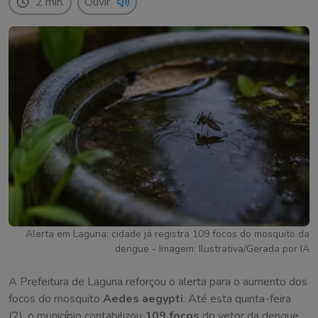
2 min.
Ouvir
Alerta em Laguna: cidade já registra 109 focos do mosquito da
dengue - Imagem: Ilustrativa/Gerada por IA
A Prefeitura de Laguna reforçou o alerta para o aumento dos
focos do mosquito
Aedes aegypti
. Até esta quinta-feira
(2), o município contabilizou
109 focos
do vetor da dengue,