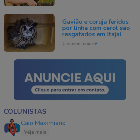
Gavião e coruja feridos
por linha com cerol são
resgatados em Itajaí
Continue lendo
COLUNISTAS
Caio Maximiano
Veja mais