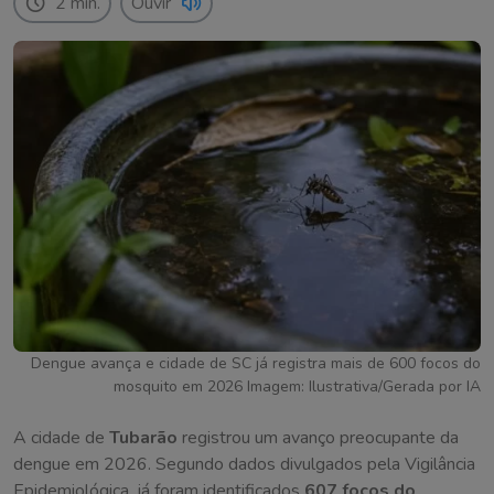
2 min.
Ouvir
Dengue avança e cidade de SC já registra mais de 600 focos do
mosquito em 2026 Imagem: Ilustrativa/Gerada por IA
A cidade de
Tubarão
registrou um avanço preocupante da
dengue em 2026. Segundo dados divulgados pela Vigilância
Epidemiológica, já foram identificados
607 focos do