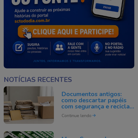
NOTÍCIAS RECENTES
Documentos antigos:
como descartar papéis
com segurança e reciclar
do jeito certo
Continue lendo