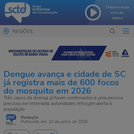
Clique e ouça
nossas
rádios
REGIÕES...
Dengue avança e cidade de SC
já registra mais de 600 focos
do mosquito em 2026
Três casos da doença já foram confirmados e uma pessoa
precisou ser internada; autoridades reforçam alerta à
população
Redação
Publicado em: 10 de junho de 2026