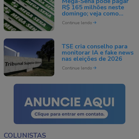
Mega-Sena pode pagar
R$ 165 milhões neste
domingo; veja como
apostar
Continue lendo
TSE cria conselho para
monitorar IA e fake news
nas eleições de 2026
Continue lendo
COLUNISTAS