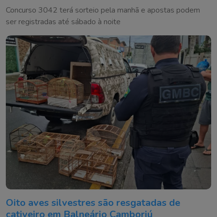
Concurso 3042 terá sorteio pela manhã e apostas podem
ser registradas até sábado à noite
Oito aves silvestres são resgatadas de
cativeiro em Balneário Camboriú