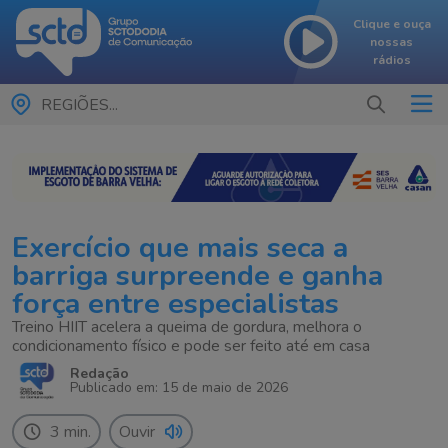
Clique e ouça
nossas
rádios
REGIÕES...
Exercício que mais seca a
barriga surpreende e ganha
força entre especialistas
Treino HIIT acelera a queima de gordura, melhora o
condicionamento físico e pode ser feito até em casa
Redação
Publicado em: 15 de maio de 2026
3 min.
Ouvir