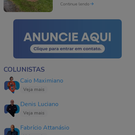
equipes de resgate em
Continue lendo
Criciúma
COLUNISTAS
Caio Maximiano
Veja mais
Denis Luciano
Veja mais
Fabrício Attanásio