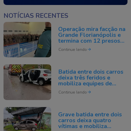
NOTÍCIAS RECENTES
Operação mira facção na
Grande Florianópolis e
termina com 12 presos
em flagrante
Continue lendo
Batida entre dois carros
deixa três feridos e
mobiliza equipes de
resgate em Sangão
Continue lendo
Grave batida entre dois
carros deixa quatro
vítimas e mobiliza