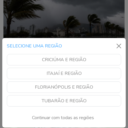
SELECIONE UMA REGIÃO
CRICIÚMA E REGIÃO
Defesa Civil faz alerta para temporais e
ventos fortes no Sul de SC; veja quando o
ITAJAÍ E REGIÃO
tempo vira
Região de Tubarão está em área de alto risco para
destelhamentos, queda de árvores, danos na rede elétrica e
FLORIANÓPOLIS E REGIÃO
alagamentos entre quinta e sexta-feira
TUBARÃO E REGIÃO
Continuar com todas as regiões