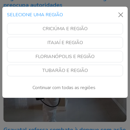
preocupa autoridades
Município registra 119 focos do Aedes aegypti, maior
SELECIONE UMA REGIÃO
número da história, e reforça apelo para que moradores
eliminem criadouros
CRICIÚMA E REGIÃO
ITAJAÍ E REGIÃO
FLORIANÓPOLIS E REGIÃO
TUBARÃO E REGIÃO
Continuar com todas as regiões
Gravatal reforça combate à dengue com ação