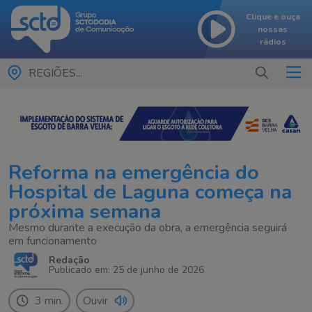
Clique e ouça
nossas
rádios
REGIÕES...
Reforma na emergência do
Hospital de Laguna começa na
próxima semana
Mesmo durante a execução da obra, a emergência seguirá
em funcionamento
Redação
Publicado em: 25 de junho de 2026
3 min.
Ouvir