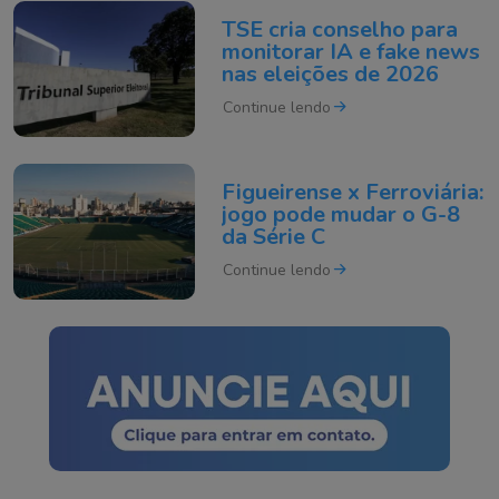
TSE cria conselho para
monitorar IA e fake news
nas eleições de 2026
Continue lendo
Figueirense x Ferroviária:
jogo pode mudar o G-8
da Série C
Continue lendo