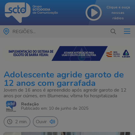
Clique e ouça
nossas
rádios
REGIÕES...
Adolescente agride garoto de
12 anos com garrafada
Jovem de 16 anos é apreendido após agredir garoto de 12
anos por ciúmes, em Blumenau; vítima foi hospitalizada
Redação
Publicado em: 10 de junho de 2025
2 min.
Ouvir