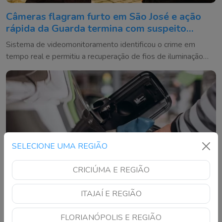
Câmeras flagram furto em São José e ação
rápida da Guarda termina com suspeito
detido
Sistema de videomonitoramento identificou o crime em
tempo real e permitiu a recuperação de fios de iluminação
antes da fuga
SELECIONE UMA REGIÃO
CRICIÚMA E REGIÃO
ITAJAÍ E REGIÃO
FLORIANÓPOLIS E REGIÃO