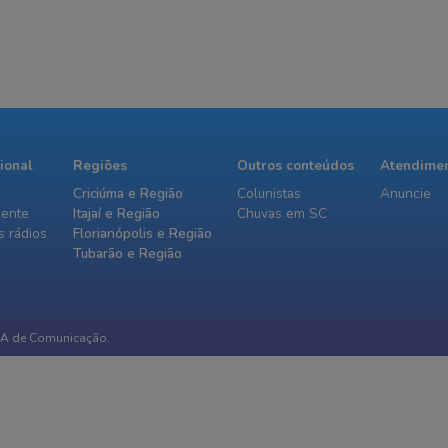
 informado
cional
Regiões
Outros conteúdos
Atendime
Criciúma e Região
Colunistas
Anuncie
iente
Itajaí e Região
Chuvas em SC
 rádios
Florianópolis e Região
Tubarão e Região
IA de Comunicação.