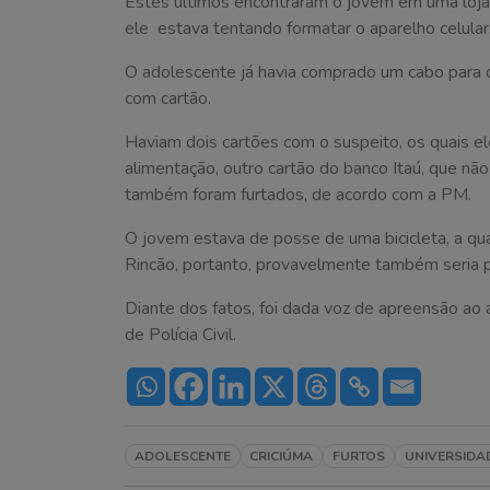
Estes últimos encontraram o jovem em uma loja d
ele estava tentando formatar o aparelho celular
O adolescente já havia comprado um cabo para 
com cartão.
Haviam dois cartões com o suspeito, os quais el
alimentação, outro cartão do banco Itaú, que nã
também foram furtados, de acordo com a PM.
O jovem estava de posse de uma bicicleta, a qu
Rincão, portanto, provavelmente também seria p
Diante dos fatos, foi dada voz de apreensão ao 
de Polícia Civil.
ADOLESCENTE
CRICIÚMA
FURTOS
UNIVERSIDA