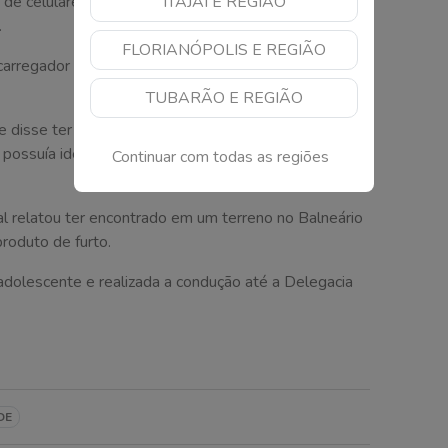
ITAJAÍ E REGIÃO
e celulares no interior do terminal de ônibus, onde
.
FLORIANÓPOLIS E REGIÃO
carregador do celular e um fone de ouvido, também
TUBARÃO E REGIÃO
e disse ter encontrado no chão, sendo um cartão de
o possuía identificação. Provavelmente os cartões
Continuar com todas as regiões
al relatou ter encontrado em um terreno no Balneário
roduto de furto.
adolescente e realizada a condução até a Delegacia
DE