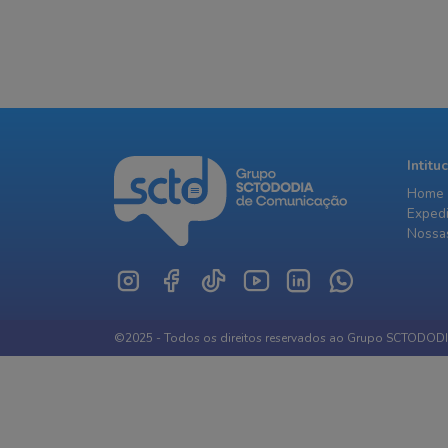
incêndio
ainda não foi
Intitu
Home
Exped
Nossas
©2025 - Todos os direitos reservados ao Grupo SCTODOD