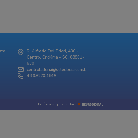
nto
R. Alfredo Del Priori, 430 -
Centro, Criciúma - SC, 88801-
630
controladoria@sctododia.com.br
48 99120.4849
Política de privacidade