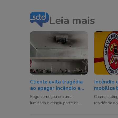
Leia mais
Cliente evita tragédia
Incêndio 
ao apagar incêndio em
mobiliza 
loja no Centro de
vítima é 
Fogo começou em uma
Chamas atin
Criciúma
Florianóp
luminária e atingiu parte da
residência no
mercadoria antes de ser
manhã desta q
controlado com um extintor de
estado de sa