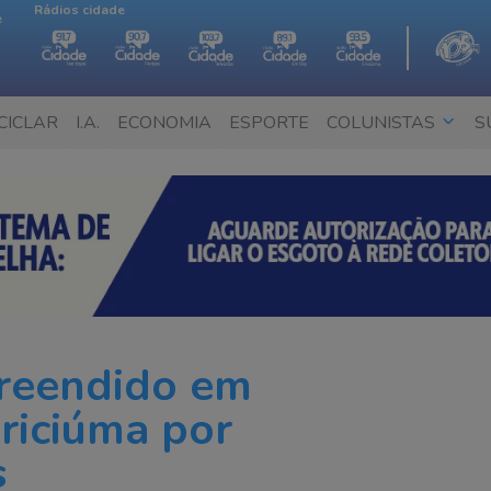
Rádios cidade
e
CICLAR
I.A.
ECONOMIA
ESPORTE
COLUNISTAS
S
preendido em
riciúma por
s