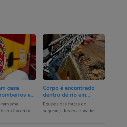
em casa
Corpo é encontrado
bombeiros e
dentro de rio em
resgatada em
Criciúma
giram uma
Equipes das forças de
olis
 bairro Itacorubi na
segurança foram acionadas
uinta-feira;
para o atendimento da
úde da vítima
ocorrência