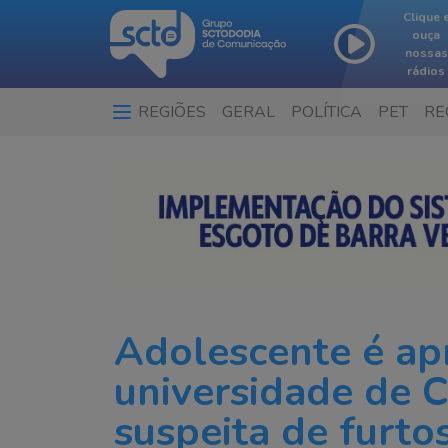
Clique 
ouça
nossas
rádios
REGIÕES
GERAL
POLÍTICA
PET
RE
Adolescente é a
universidade de C
suspeita de furto