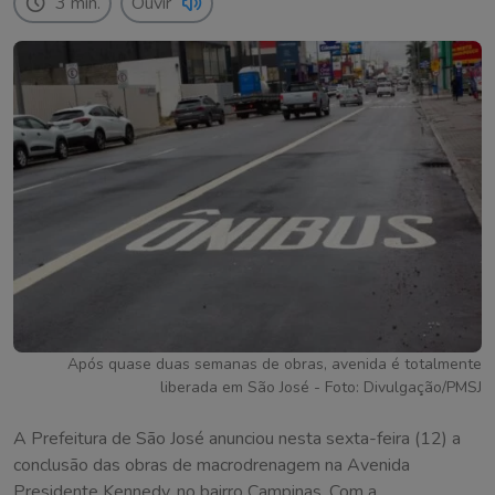
3 min.
Ouvir
Após quase duas semanas de obras, avenida é totalmente
liberada em São José - Foto: Divulgação/PMSJ
A Prefeitura de São José anunciou nesta sexta-feira (12) a
conclusão das obras de macrodrenagem na Avenida
Presidente Kennedy, no bairro Campinas. Com a