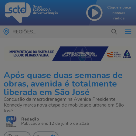
Clique e ouça
nossas
rádios
REGIÕES...
Após quase duas semanas de
obras, avenida é totalmente
liberada em São José
Conclusão da macrodrenagem na Avenida Presidente
Kennedy marca nova etapa de mobilidade urbana em São
José
Redação
Publicado em: 12 de junho de 2026