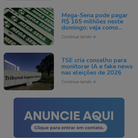
Mega-Sena pode pagar
R$ 165 milhões neste
domingo; veja como
apostar
Continue lendo
TSE cria conselho para
monitorar IA e fake news
nas eleições de 2026
Continue lendo