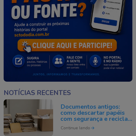
NOTÍCIAS RECENTES
Documentos antigos:
como descartar papéis
com segurança e reciclar
do jeito certo
Continue lendo