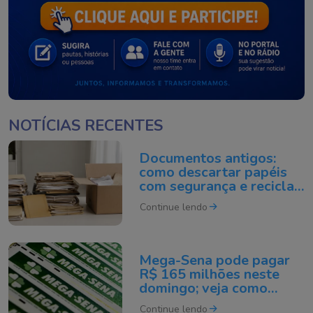
NOTÍCIAS RECENTES
Documentos antigos:
como descartar papéis
com segurança e reciclar
do jeito certo
Continue lendo
Mega-Sena pode pagar
R$ 165 milhões neste
domingo; veja como
apostar
Continue lendo