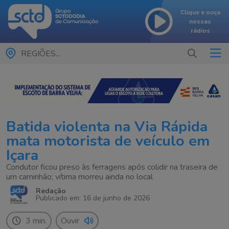
Clique e ouça
nossas
rádios
REGIÕES...
Batida violenta na Via Rápida
mata motorista de veículo em
Içara
Condutor ficou preso às ferragens após colidir na traseira de
um caminhão; vítima morreu ainda no local
Redação
Publicado em: 16 de junho de 2026
3 min.
Ouvir