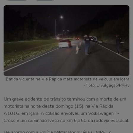
Batida violenta na Via Rápida mata motorista de veículo em Içara
- Foto: Divulgação/PMRv
Um grave acidente de trânsito terminou com a morte de um
motorista na noite deste domingo (15), na Via Rápida
A101G, em Içara. A colisão envolveu um Volkswagen T-
Cross e um caminhão Iveco no km 6,350 da rodovia estadual.
De acordo com a Polícia Militar Rodoviária (PMRv), o