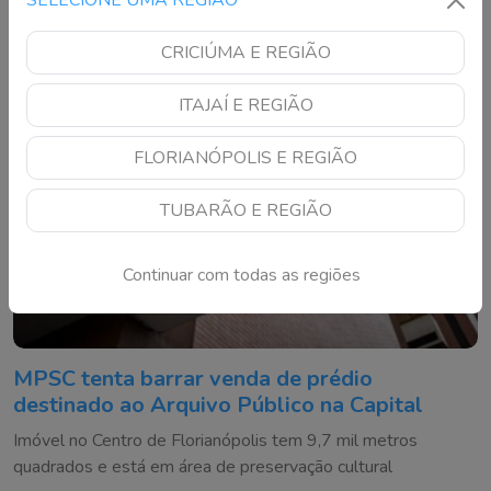
SELECIONE UMA REGIÃO
CRICIÚMA E REGIÃO
ITAJAÍ E REGIÃO
FLORIANÓPOLIS E REGIÃO
TUBARÃO E REGIÃO
Continuar com todas as regiões
MPSC tenta barrar venda de prédio
destinado ao Arquivo Público na Capital
Imóvel no Centro de Florianópolis tem 9,7 mil metros
quadrados e está em área de preservação cultural