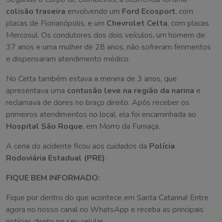
colisão traseira
envolvendo um
Ford Ecosport
, com
placas de Florianópolis, e um
Chevrolet Celta
, com placas
Mercosul. Os condutores dos dois veículos, um homem de
37 anos e uma mulher de 28 anos, não sofreram ferimentos
e dispensaram atendimento médico.
No Celta também estava a menina de 3 anos, que
apresentava uma
contusão leve na região da narina
e
reclamava de dores no braço direito. Após receber os
primeiros atendimentos no local, ela foi encaminhada ao
Hospital São Roque
, em Morro da Fumaça.
A cena do acidente ficou aos cuidados da
Polícia
Rodoviária Estadual (PRE)
.
FIQUE BEM INFORMADO:
Fique por dentro do que acontece em Santa Catarina! Entre
agora no nosso canal no WhatsApp e receba as principais
notícias direto no seu celular.