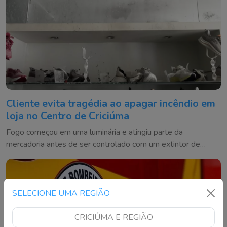
Cliente evita tragédia ao apagar incêndio em
loja no Centro de Criciúma
Fogo começou em uma luminária e atingiu parte da
mercadoria antes de ser controlado com um extintor de
incêndio
SELECIONE UMA REGIÃO
CRICIÚMA E REGIÃO