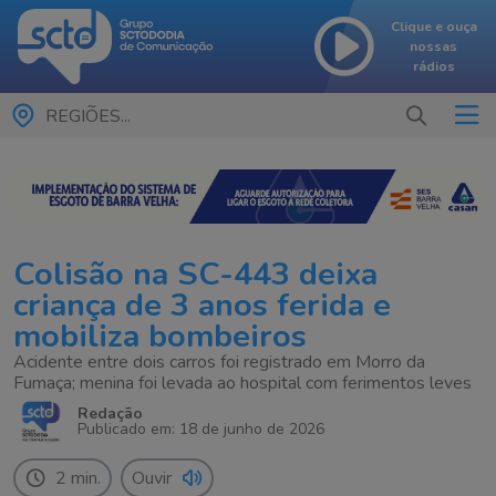
Clique e ouça
nossas
rádios
REGIÕES...
Colisão na SC-443 deixa
criança de 3 anos ferida e
mobiliza bombeiros
Acidente entre dois carros foi registrado em Morro da
Fumaça; menina foi levada ao hospital com ferimentos leves
Redação
Publicado em: 18 de junho de 2026
2 min.
Ouvir