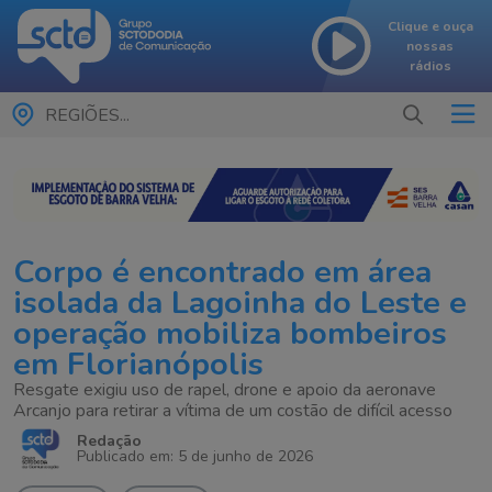
Clique e ouça
nossas
rádios
REGIÕES...
Corpo é encontrado em área
isolada da Lagoinha do Leste e
operação mobiliza bombeiros
em Florianópolis
Resgate exigiu uso de rapel, drone e apoio da aeronave
Arcanjo para retirar a vítima de um costão de difícil acesso
Redação
Publicado em: 5 de junho de 2026