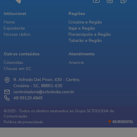
Intitucional
Regiões
Home
Criciúma e Região
Expediente
Itajaí e Região
Nossas rádios
Florianópolis e Região
Tubarão e Região
Outros conteúdos
Atendimento
Colunistas
Anuncie
Chuvas em SC
R. Alfredo Del Priori, 430 - Centro,
Criciúma - SC, 88801-630
controladoria@sctododia.com.br
48 99120.4849
©2025 - Todos os direitos reservados ao Grupo SCTODODIA de
Comunicação.
Política de privacidade