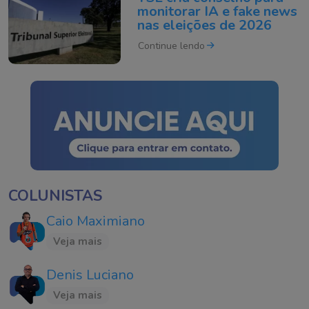
monitorar IA e fake news
nas eleições de 2026
Continue lendo
COLUNISTAS
Caio Maximiano
Veja mais
Denis Luciano
Veja mais