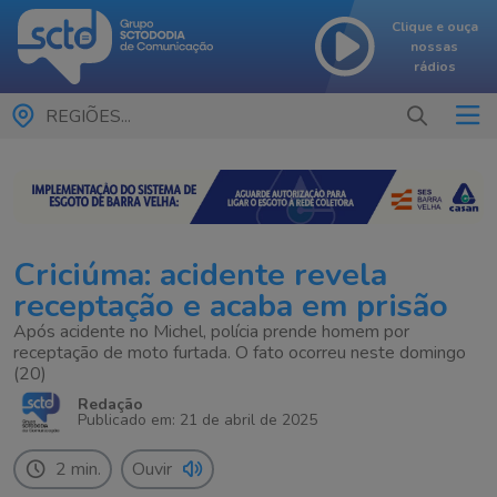
Clique e ouça
nossas
rádios
REGIÕES...
Criciúma: acidente revela
receptação e acaba em prisão
Após acidente no Michel, polícia prende homem por
receptação de moto furtada. O fato ocorreu neste domingo
(20)
Redação
Publicado em: 21 de abril de 2025
2 min.
Ouvir