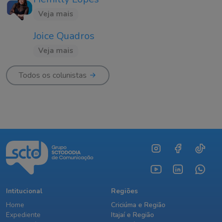
Veja mais
Joice Quadros
Veja mais
Todos os colunistas
Intitucional
Regiões
Home
Criciúma e Região
Expediente
Itajaí e Região