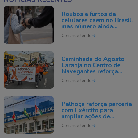
Roubos e furtos de
celulares caem no Brasil,
mas número ainda
assusta; veja como se
Continue lendo
proteger
Caminhada do Agosto
Laranja no Centro de
Navegantes reforça
conscientização sobre
Continue lendo
prevenção de
deficiências
Palhoça reforça parceria
com Exército para
ampliar ações de
segurança e emergências
Continue lendo