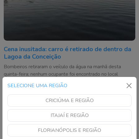
Cena inusitada: carro é retirado de dentro da
Lagoa da Conceição
Bombeiros retiraram o veículo da água na manhã desta
quinta-feira; nenhum ocupante foi encontrado no local
SELECIONE UMA REGIÃO
CRICIÚMA E REGIÃO
ITAJAÍ E REGIÃO
FLORIANÓPOLIS E REGIÃO