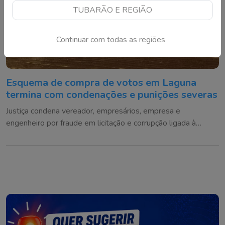
TUBARÃO E REGIÃO
Continuar com todas as regiões
Esquema de compra de votos em Laguna
termina com condenações e punições severas
Justiça condena vereador, empresários, empresa e
engenheiro por fraude em licitação e corrupção ligada à
eleição da Câmara Municipal