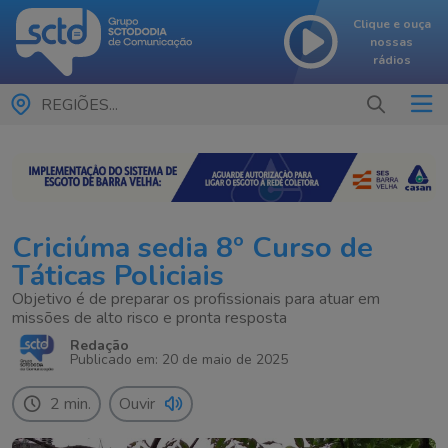
Clique e ouça
nossas
rádios
REGIÕES...
Criciúma sedia 8º Curso de
Táticas Policiais
Objetivo é de preparar os profissionais para atuar em
missões de alto risco e pronta resposta
Redação
Publicado em: 20 de maio de 2025
2 min.
Ouvir