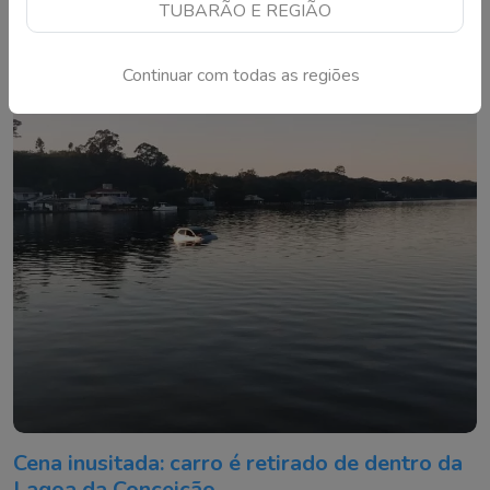
TUBARÃO E REGIÃO
proteger
Mais de 830 mil aparelhos foram levados em 2025.
Especialistas alertam para prejuízos financeiros e riscos de
Continuar com todas as regiões
golpes após o crime
Cena inusitada: carro é retirado de dentro da
Lagoa da Conceição