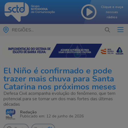
Clique e ouça
nossas
rádios
REGIÕES...
El Niño é confirmado e pode
trazer mais chuva para Santa
Catarina nos próximos meses
Defesa Civil acompanha evolução do fenômeno, que tem
potencial para se tornar um dos mais fortes das últimas
décadas
Redação
Publicado em: 12 de junho de 2026