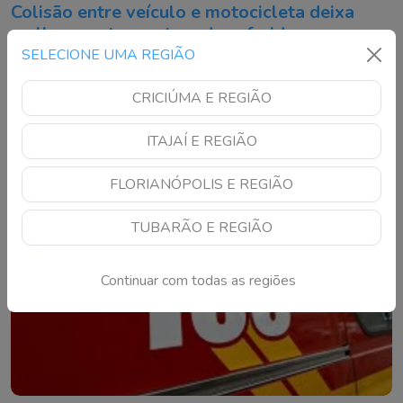
Colisão entre veículo e motocicleta deixa
mulher morta e outras duas feridas em
Laguna
SELECIONE UMA REGIÃO
Vítimas ficaram presas nas ferragens e precisaram ser
retiradas pelas equipes de socorro
CRICIÚMA E REGIÃO
ITAJAÍ E REGIÃO
FLORIANÓPOLIS E REGIÃO
TUBARÃO E REGIÃO
Continuar com todas as regiões