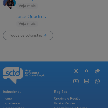
Veja mais
Joice Quadros
Veja mais
Todos os colunistas
Intitucional
Regiões
Home
Criciúma e Região
Expediente
Itajaí e Região