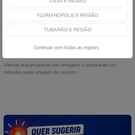
ITAJAÍ E REGIÃO
FLORIANÓPOLIS E REGIÃO
TUBARÃO E REGIÃO
Colisão entre veículo e motocicleta deixa
Continuar com todas as regiões
mulher morta e outras duas feridas em
Laguna
Vítimas ficaram presas nas ferragens e precisaram ser
retiradas pelas equipes de socorro