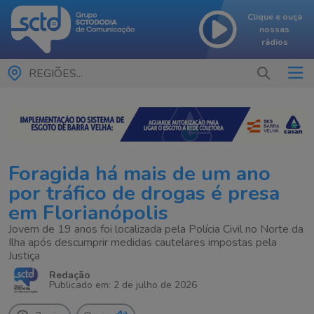
Clique e ouça
nossas
rádios
REGIÕES...
Foragida há mais de um ano
por tráfico de drogas é presa
em Florianópolis
Jovem de 19 anos foi localizada pela Polícia Civil no Norte da
Ilha após descumprir medidas cautelares impostas pela
Justiça
Redação
Publicado em: 2 de julho de 2026