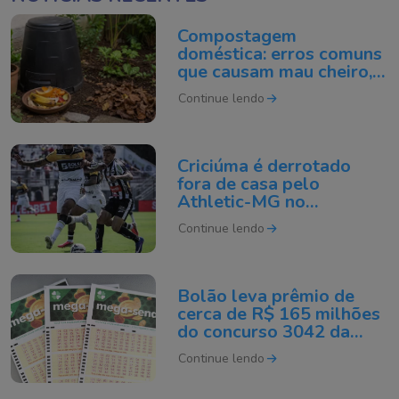
Compostagem
doméstica: erros comuns
que causam mau cheiro,
mosquitos e desânimo
Continue lendo
Criciúma é derrotado
fora de casa pelo
Athletic-MG no
Brasileirão da Série B
Continue lendo
Bolão leva prêmio de
cerca de R$ 165 milhões
do concurso 3042 da
Mega-Sena sorteado
Continue lendo
neste domingo