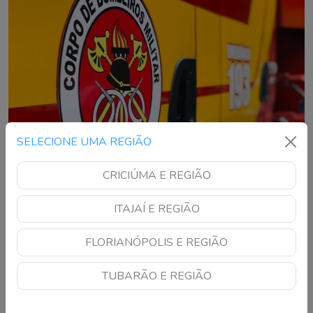
SELECIONE UMA REGIÃO
CRICIÚMA E REGIÃO
ITAJAÍ E REGIÃO
Incêndio em casa mobiliza bombeiros e vítima
é resgatada em Florianópolis
FLORIANÓPOLIS E REGIÃO
Chamas atingiram uma residência no bairro Itacorubi na manhã
desta quinta-feira; estado de saúde da vítima ainda não foi
TUBARÃO E REGIÃO
informado