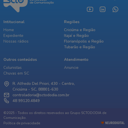
Intitucional
Regiões
Home
Criciúma e Região
Expediente
Itajaí e Região
Nossas rádios
Florianópolis e Região
Tubarão e Região
Outros conteúdos
Atendimento
Colunistas
Anuncie
Chuvas em SC
R. Alfredo Del Priori, 430 - Centro,
Criciúma - SC, 88801-630
controladoria@sctododia.com.br
48 99120.4849
©2025 - Todos os direitos reservados ao Grupo SCTODODIA de
Comunicação.
Política de privacidade