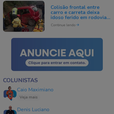
Colisão frontal entre
carro e carreta deixa
idoso ferido em rodovia
de SC
Continue lendo
COLUNISTAS
Caio Maximiano
Veja mais
Denis Luciano