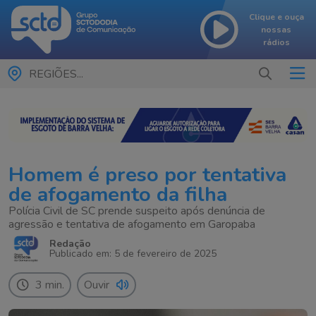
Clique e ouça
nossas
rádios
REGIÕES...
Homem é preso por tentativa
de afogamento da filha
Polícia Civil de SC prende suspeito após denúncia de
agressão e tentativa de afogamento em Garopaba
Redação
Publicado em: 5 de fevereiro de 2025
3 min.
Ouvir