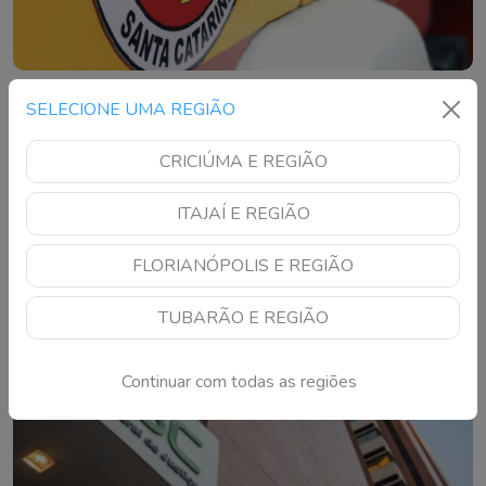
Acidente entre carro e moto deixa pessoa
SELECIONE UMA REGIÃO
ferida em Criciúma
CRICIÚMA E REGIÃO
olisão aconteceu na Avenida Centenário, no Centro, e
mobilizou o SAMU e agentes de trânsito
ITAJAÍ E REGIÃO
FLORIANÓPOLIS E REGIÃO
TUBARÃO E REGIÃO
Continuar com todas as regiões