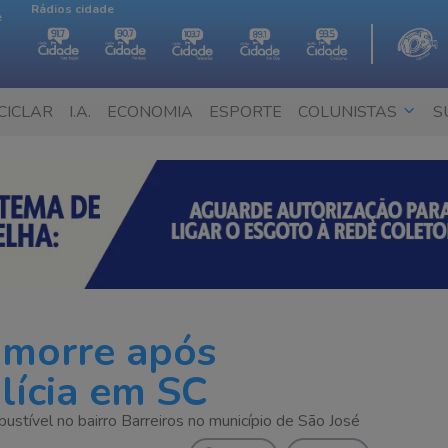
Rádios cidade
e
CICLAR
I.A.
ECONOMIA
ESPORTE
COLUNISTAS
S
morre após
lícia em SC
ustível no bairro Barreiros no município de São José