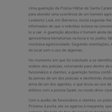
Uma guarnição da Polícia Militar de Santa Catar
para atender uma ocorrência de um homem agres
Leoberto Leal, em Barreiros, nesta segunda-feira
informados de que o indivíduo estava na conven
lo a sair. A guarnição abordou o homem ainda d
apresentava hematomas na boca e no joelho, fal
mostrava agressividade. Seguindo orientações, e
do local sem o uso de algemas.
No momento em que foi solicitado a se identifi
ordens dos policiais, retornando para dentro da
funcionários e clientes, a guarnição tentou con
às pernas de um dos policiais e desferindo chutes
arma de um dos agentes, o que levou ao uso de 
elétrico com a pistola Spark, no modo drive-stun,
Com o auxílio de funcionários e clientes, os poli
Próximo à porta, ele se agarrou à maçaneta, que