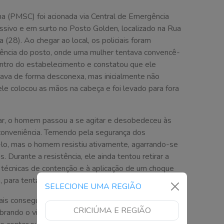
ina (PMSC) foi acionada via Central de Emergência
sivo e em surto no Posto Golden, localizado na Rua
 (28). Ao chegar ao local, os policiais foram
iência do posto, onde uma mulher tentava convencê-
entro do estabelecimento e constatou que ele
ava de forma desconexa, mas inicialmente não
le colocou as mãos na cabeça e foi levado para fora
car, o homem passou a se agitar e desobedeceu às
 conveniência. Temendo pela segurança dos
tê-lo, mas o homem resistiu ativamente, agarrando-se
. Durante a resistência, ele ainda tentou retirar a
técnicas de contenção e à aplicação de um choque
 para tentar controlá-lo.
SELECIONE UMA REGIÃO
ciais conseguiram retirar o homem da conveniência.
CRICIÚMA E REGIÃO
brando o vidro e causando cortes em si próprio e nos