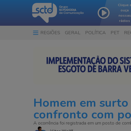
Clique 
ouça
nossas
rádios
REGIÕES
GERAL
POLÍTICA
PET
RE
Homem em surto 
confronto com po
A ocorrência foi registrada em um posto de comb