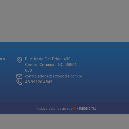
nto
R. Alfredo Del Priori, 430 -
Centro, Criciúma - SC, 88801-
630
controladoria@sctododia.com.br
48 99120.4849
Política de privacidade