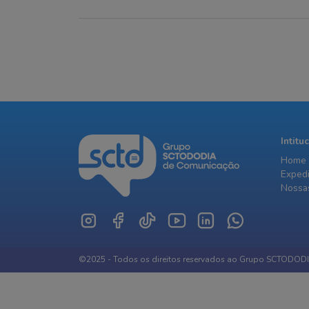
mercadoria antes de ser
manhã desta q
controlado com um extintor de
estado de sa
incêndio
ainda não foi
Intitu
Home
Exped
Nossas
©2025 - Todos os direitos reservados ao Grupo SCTODOD