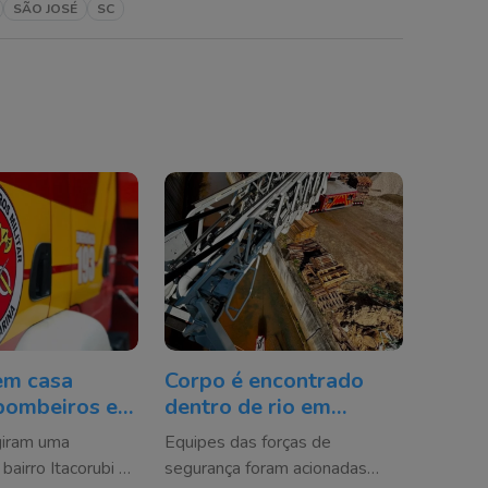
SÃO JOSÉ
SC
em casa
Corpo é encontrado
bombeiros e
dentro de rio em
resgatada em
Criciúma
giram uma
Equipes das forças de
olis
 bairro Itacorubi na
segurança foram acionadas