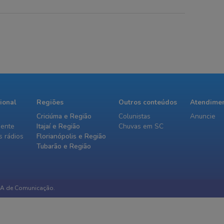
uinta-feira;
para o atendimento da
úde da vítima
ocorrência
 informado
cional
Regiões
Outros conteúdos
Atendime
Criciúma e Região
Colunistas
Anuncie
iente
Itajaí e Região
Chuvas em SC
 rádios
Florianópolis e Região
Tubarão e Região
IA de Comunicação.