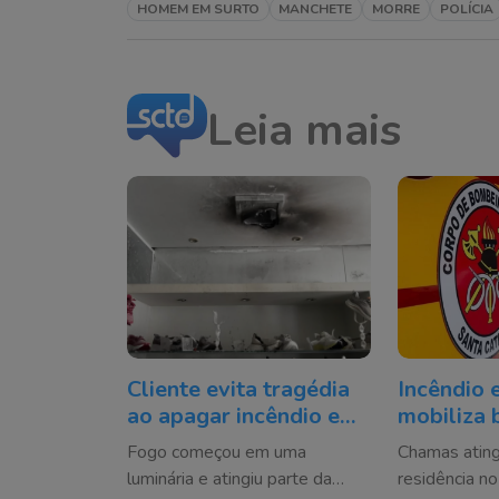
HOMEM EM SURTO
MANCHETE
MORRE
POLÍCIA
Leia mais
Cliente evita tragédia
Incêndio 
ao apagar incêndio em
mobiliza 
loja no Centro de
vítima é 
Fogo começou em uma
Chamas atin
Criciúma
Florianóp
luminária e atingiu parte da
residência no