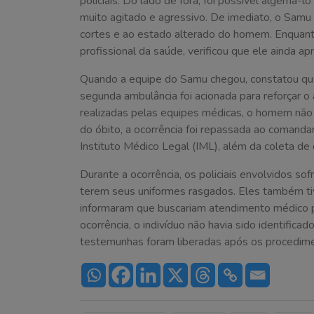
policiais. Do lado de fora, foi possível algemá-lo
muito agitado e agressivo. De imediato, o Samu
cortes e ao estado alterado do homem. Enquant
profissional da saúde, verificou que ele ainda apr
Quando a equipe do Samu chegou, constatou qu
segunda ambulância foi acionada para reforçar 
realizadas pelas equipes médicas, o homem não r
do óbito, a ocorrência foi repassada ao comandant
Instituto Médico Legal (IML), além da coleta 
Durante a ocorrência, os policiais envolvidos 
terem seus uniformes rasgados. Eles também t
informaram que buscariam atendimento médico 
ocorrência, o indivíduo não havia sido identifica
testemunhas foram liberadas após os procedime