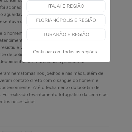
 e conter suas pernas, pois o indivíduo continuava
ITAJAÍ E REGIÃO
 foi acionado para atendimento médico devido aos
o aguardavam, um terceiro, que se apresentou como
FLORIANÓPOLIS E REGIÃO
esentava sinais vitais.
e o homem estava entrando em parada cardíaca. Uma
TUBARÃO E REGIÃO
o atendimento. Apesar das manobras de ressuscitação
esistiu e veio a óbito no local. Após a constatação
Continuar com todas as regiões
e de policiamento do dia, à Polícia Civil e ao
de depoimentos de testemunhas presentes.
sofreram hematomas nos joelhos e nas mãos, além de
iveram contato direto com o sangue do homem e
posteriormente. Até o fechamento do boletim de
do. Foi realizado levantamento fotográfico da cena e as
ntos necessários.