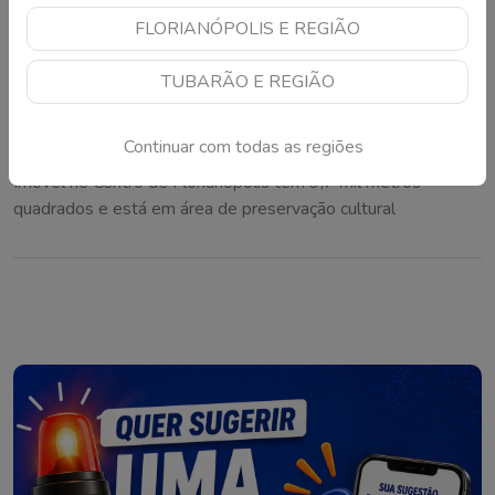
FLORIANÓPOLIS E REGIÃO
TUBARÃO E REGIÃO
MPSC tenta barrar venda de prédio
destinado ao Arquivo Público na Capital
Continuar com todas as regiões
Imóvel no Centro de Florianópolis tem 9,7 mil metros
quadrados e está em área de preservação cultural