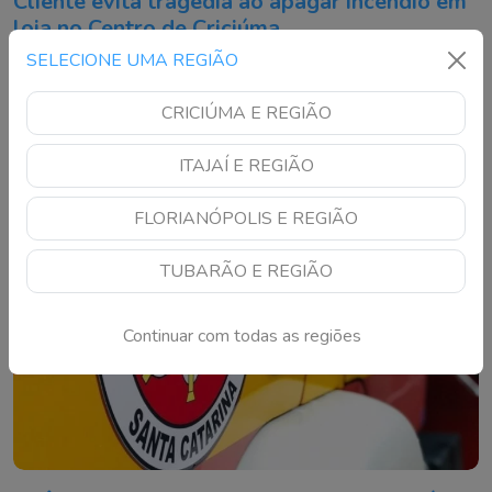
Cliente evita tragédia ao apagar incêndio em
loja no Centro de Criciúma
SELECIONE UMA REGIÃO
Fogo começou em uma luminária e atingiu parte da
mercadoria antes de ser controlado com um extintor de
CRICIÚMA E REGIÃO
incêndio
ITAJAÍ E REGIÃO
FLORIANÓPOLIS E REGIÃO
TUBARÃO E REGIÃO
Continuar com todas as regiões