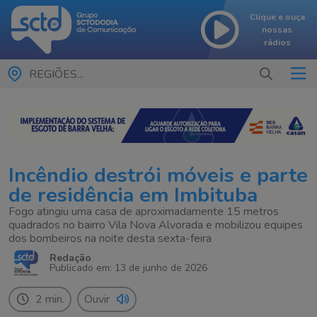
Clique e ouça
nossas
rádios
REGIÕES...
Incêndio destrói móveis e parte
de residência em Imbituba
Fogo atingiu uma casa de aproximadamente 15 metros
quadrados no bairro Vila Nova Alvorada e mobilizou equipes
dos bombeiros na noite desta sexta-feira
Redação
Publicado em: 13 de junho de 2026
2 min.
Ouvir