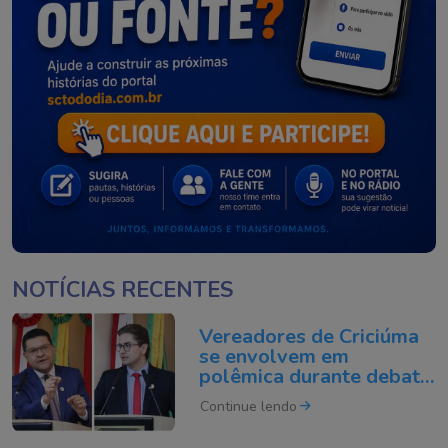
NOTÍCIAS RECENTES
Vereadores de Criciúma
se envolvem em
polêmica durante debate
na Câmara
Continue lendo