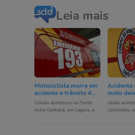
Leia mais
Motociclista morre em
Acidente 
acidente e trânsito é
moto dei
desviado na BR-101
ferida em
Colisão aconteceu na Ponte
olisão acont
Anita Garibaldi, em Laguna, e
Centenário, n
bloqueou totalmente a pista no
mobilizou o
sentido Tubarão
de trânsito