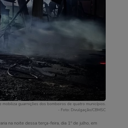
e mobiliza guarnições dos bombeiros de quatro municípios.
- Foto: Divulgação/CBMSC
ia na noite dessa terça-feira, dia 1º de julho, em