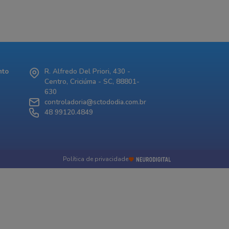
nto
R. Alfredo Del Priori, 430 -
Centro, Criciúma - SC, 88801-
630
controladoria@sctododia.com.br
48 99120.4849
Política de privacidade