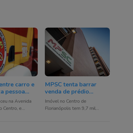
entre carro e
MPSC tenta barrar
xa pessoa
venda de prédio
 Criciúma
destinado ao Arquivo
eceu na Avenida
Imóvel no Centro de
Público na Capital
o Centro, e
Florianópolis tem 9,7 mil
 SAMU e agentes
metros quadrados e está em
área de preservação cultural