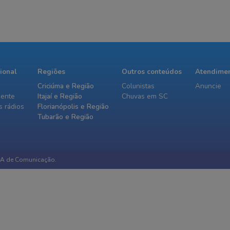
cional
Regiões
Outros conteúdos
Atendime
Criciúma e Região
Colunistas
Anuncie
iente
Itajaí e Região
Chuvas em SC
 rádios
Florianópolis e Região
Tubarão e Região
IA de Comunicação.