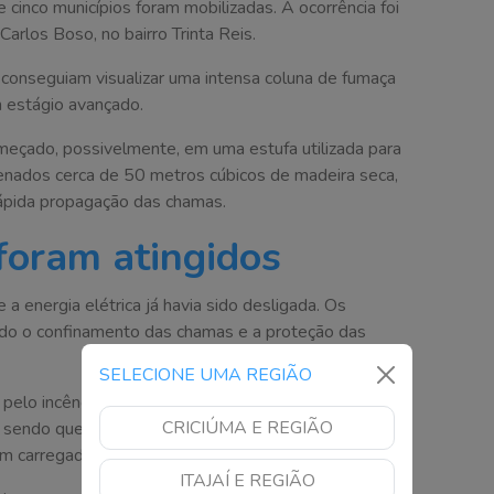
inco municípios foram mobilizadas. A ocorrência foi
arlos Boso, no bairro Trinta Reis.
conseguiam visualizar uma intensa coluna de fumaça
m estágio avançado.
meçado, possivelmente, em uma estufa utilizada para
nados cerca de 50 metros cúbicos de madeira seca,
rápida propagação das chamas.
foram atingidos
 a energia elétrica já havia sido desligada. Os
ndo o confinamento das chamas e a proteção das
SELECIONE UMA REGIÃO
 pelo incêndio. Além disso, quatro caminhões que
CRICIÚMA E REGIÃO
, sendo que as cabines de todos eles ficaram
vam carregados no momento do incêndio.
ITAJAÍ E REGIÃO