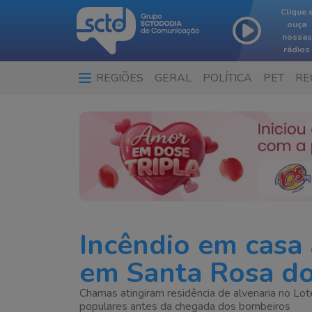
Clique 
ouça
nossas
rádios
REGIÕES
GERAL
POLÍTICA
PET
RE
Incêndio em casa
em Santa Rosa do
Chamas atingiram residência de alvenaria no Lo
populares antes da chegada dos bombeiros