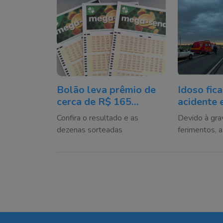
Bolão leva prêmio de
Idoso fica
cerca de R$ 165
acidente 
milhões do concurso
veículos 
Confira o resultado e as
Devido à gra
3042 da Mega-Sena
Ararangu
dezenas sorteadas
ferimentos, 
sorteado neste
aeronave do
domingo
Aeromédico f
apoiar as eq
bombeiros e