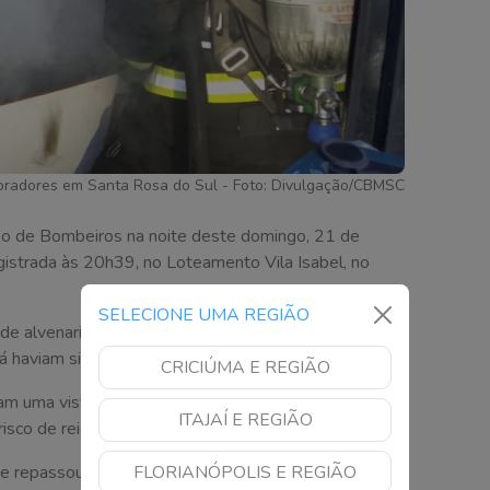
oradores em Santa Rosa do Sul - Foto: Divulgação/CBMSC
po de Bombeiros na noite deste domingo, 21 de
egistrada às 20h39, no Loteamento Vila Isabel, no
SELECIONE UMA REGIÃO
 de alvenaria com cerca de 50 metros quadrados.
á haviam sido controladas por populares.
CRICIÚMA E REGIÃO
ram uma vistoria nos cômodos da residência para
ITAJAÍ E REGIÃO
isco de reignição. Ninguém ficou ferido.
 e repassou orientações sobre a documentação
FLORIANÓPOLIS E REGIÃO