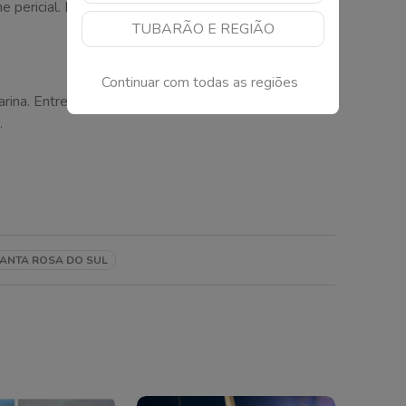
e pericial. Depois da atuação dos bombeiros, o
TUBARÃO E REGIÃO
Continuar com todas as regiões
arina. Entre agora no nosso canal no WhatsApp e
.
SANTA ROSA DO SUL