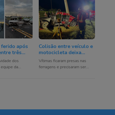
 ferido após
Colisão entre veículo e
entre três
motocicleta deixa
em rodovia de
mulher morta e outras
vidade dos
Vítimas ficaram presas nas
á
duas feridas em
a equipe da
ferragens e precisaram ser
Laguna
 Saer/Samu
retiradas pelas equipes de
oi acionada para
socorro
uipes dos
 do Samu