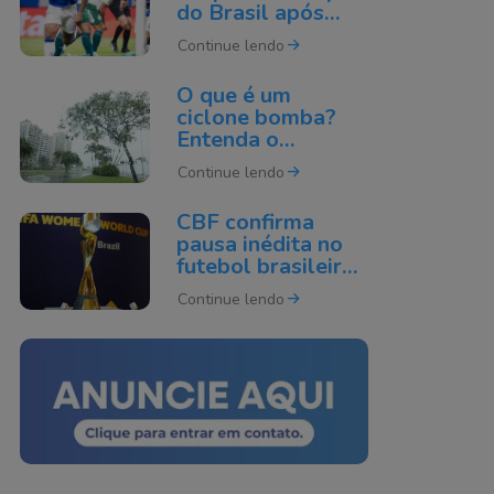
do Brasil após
derrota para o
Continue lendo
Cruzeiro
O que é um
ciclone bomba?
Entenda o
fenômeno que
Continue lendo
pode atingir o Sul
do Brasil
CBF confirma
pausa inédita no
futebol brasileiro
por causa da Copa
Continue lendo
do Mundo de 2027