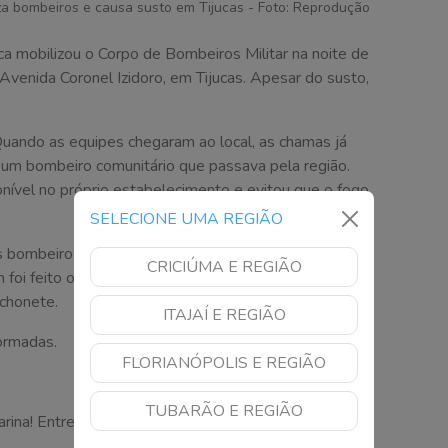
za bombeiros e causa susto em Tijucas - Foto: Reprodução
ica mobilizou o Corpo de Bombeiros Militar na noite de
 Avenida Coronel Izidoro, em Tijucas. Apesar do susto,
Quando as equipes chegaram ao local, as chamas já
e um bombeiro comunitário que passava pela região.
ponível no próprio estabelecimento e evitou que o fogo
SELECIONE UMA REGIÃO
s bombeiros realizaram a ventilação do ambiente para
CRICIÚMA E REGIÃO
oi feito o rescaldo, o isolamento da área atingida e
chonete.
ITAJAÍ E REGIÃO
formadas.
FLORIANÓPOLIS E REGIÃO
TUBARÃO E REGIÃO
arina! Entre agora no nosso canal no WhatsApp e
.