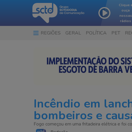
Clique 
ouça
nossas
rádios
REGIÕES
GERAL
POLÍTICA
PET
RE
…
Incêndio em lanc
bombeiros e caus
Fogo começou em uma fritadeira elétrica e foi co