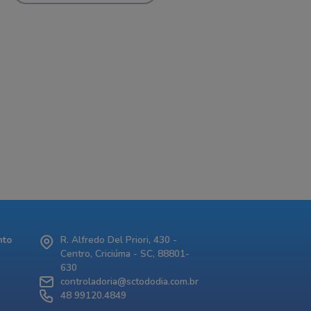
nto
R. Alfredo Del Priori, 430 -
Centro, Criciúma - SC, 88801-
630
controladoria@sctododia.com.br
48 99120.4849