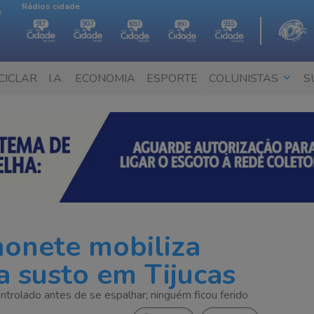
Rádios cidade
e
CICLAR
I.A.
ECONOMIA
ESPORTE
COLUNISTAS
S
honete mobiliza
a susto em Tijucas
ntrolado antes de se espalhar; ninguém ficou ferido