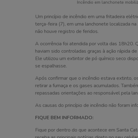
Incêndio em lanchonete mobili
Um princípio de incêndio em uma fritadeira elétr
terça-feira (7), em uma lanchonete localizada na
não houve registro de feridos.
A ocorrência foi atendida por volta das 18h20. 
haviam sido controladas graças à ação rápida d
Ele utilizou um extintor de pó químico seco dis
se espalhasse.
Após confirmar que o incêndio estava extinto, o
retirar a fumaça e os gases acumulados. Também f
repassadas orientações ao responsável pela lan
As causas do princípio de incêndio não foram in
FIQUE BEM INFORMADO:
Fique por dentro do que acontece em Santa Cat
receba as principais notícias direto no seu celular