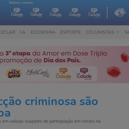
Rádios cidade
e
CICLAR
I.A.
ECONOMIA
ESPORTE
COLUNISTAS
S
cção criminosa são
ba
 em veículo suspeito de participação em crimes na