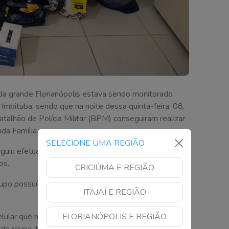
o da grande Florianópolis estava sendo monitorado
e Imbituba, sendo que na noite dessa quinta-feira, 08,
Batalhão de Polícia Militar (BPM) conseguiram realizar
da Família.
SELECIONE UMA REGIÃO
eguiu efetuar a abordagem. Dentro do referido veículo
os.
CRICIÚMA E REGIÃO
upo possuía extensa ficha criminal, sendo que todos
ITAJAÍ E REGIÃO
elular que havia sido furtado em Tijucas. Também
FLORIANÓPOLIS E REGIÃO
e roupa, todas com etiquetas, duas caixas de som,