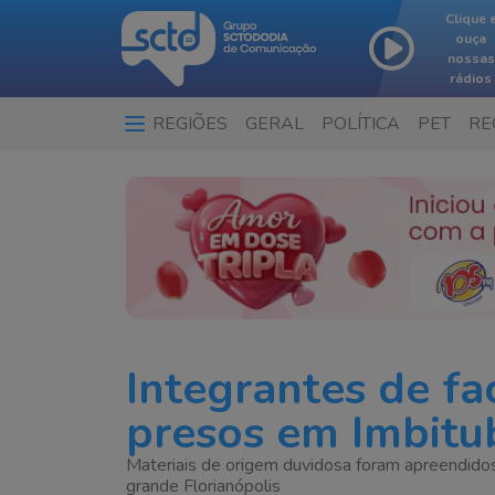
Clique 
ouça
nossas
rádios
REGIÕES
GERAL
POLÍTICA
PET
RE
Integrantes de fa
presos em Imbitu
Materiais de origem duvidosa foram apreendidos
grande Florianópolis