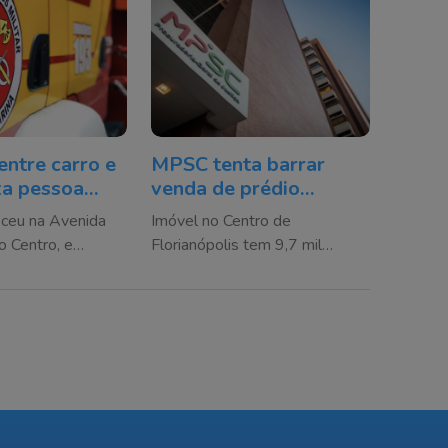
entre carro e
MPSC tenta barrar
xa pessoa
venda de prédio
 Criciúma
destinado ao Arquivo
eceu na Avenida
Imóvel no Centro de
Público na Capital
o Centro, e
Florianópolis tem 9,7 mil
 SAMU e agentes
metros quadrados e está em
área de preservação cultural