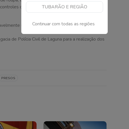
ro controles de videogame, todos aparentemente de
TUBARÃO E REGIÃO
Continuar com todas as regiões
elmente utilizado para furtar roupas e outros
acia de Polícia Civil de Laguna para a realização dos
PRESOS