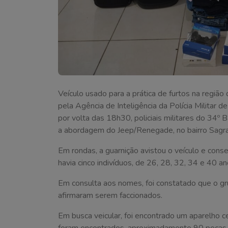
Veículo usado para a prática de furtos na regiã
pela Agência de Inteligência da Polícia Militar d
por volta das 18h30, policiais militares do 34º 
a abordagem do Jeep/Renegade, no bairro Sagra
Em rondas, a guarnição avistou o veículo e cons
havia cinco indivíduos, de 26, 28, 32, 34 e 40 an
Em consulta aos nomes, foi constatado que o gr
afirmaram serem faccionados.
Em busca veicular, foi encontrado um aparelho c
foram encontrados, aproximadamente 90 peças d