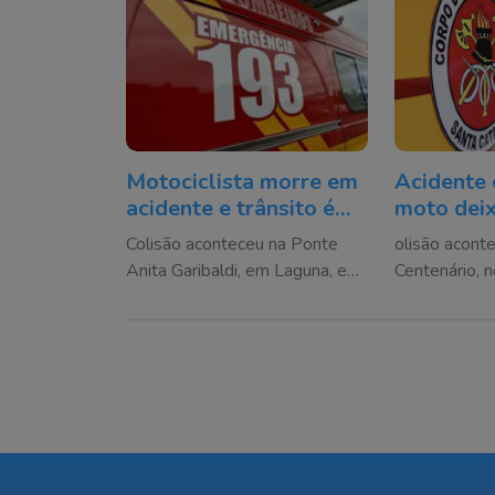
Motociclista morre em
Acidente 
acidente e trânsito é
moto dei
desviado na BR-101
ferida em
Colisão aconteceu na Ponte
olisão acont
Anita Garibaldi, em Laguna, e
Centenário, n
bloqueou totalmente a pista no
mobilizou o
sentido Tubarão
de trânsito