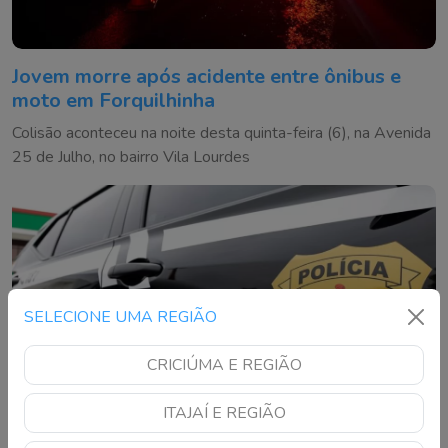
Jovem morre após acidente entre ônibus e
moto em Forquilhinha
Colisão aconteceu na noite desta quinta-feira (6), na Avenida
25 de Julho, no bairro Vila Lourdes
SELECIONE UMA REGIÃO
CRICIÚMA E REGIÃO
ITAJAÍ E REGIÃO