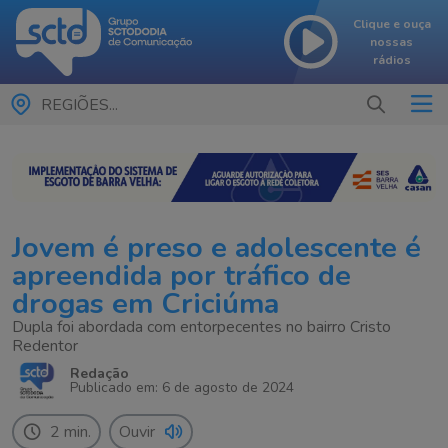
Clique e ouça
nossas
rádios
REGIÕES...
Jovem é preso e adolescente é
apreendida por tráfico de
drogas em Criciúma
Dupla foi abordada com entorpecentes no bairro Cristo
Redentor
Redação
Publicado em: 6 de agosto de 2024
2 min.
Ouvir