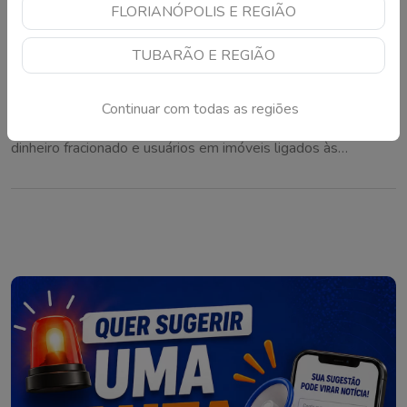
FLORIANÓPOLIS E REGIÃO
TUBARÃO E REGIÃO
Operação em Laguna prende duas mulheres
por tráfico de drogas
Continuar com todas as regiões
Investigação da Polícia Civil encontrou entorpecentes,
dinheiro fracionado e usuários em imóveis ligados às
suspeitas