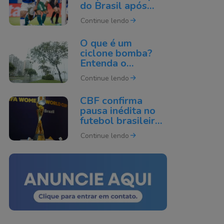
do Brasil após
derrota para o
Continue lendo
Cruzeiro
O que é um
ciclone bomba?
Entenda o
fenômeno que
Continue lendo
pode atingir o Sul
do Brasil
CBF confirma
pausa inédita no
futebol brasileiro
por causa da Copa
Continue lendo
do Mundo de 2027