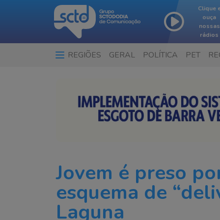
Clique 
ouça
nossas
rádios
REGIÕES
GERAL
POLÍTICA
PET
RE
…
Jovem é preso por
esquema de “deli
Laguna