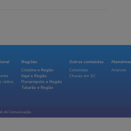
no Sul de SC
ilizaram 12 mil
precisou ser retirada do veículo
ua no combate ao
antes de ser levada ao hospital
cional
Regiões
Outros conteúdos
Atendime
Criciúma e Região
Colunistas
Anuncie
iente
Itajaí e Região
Chuvas em SC
 rádios
Florianópolis e Região
Tubarão e Região
IA de Comunicação.