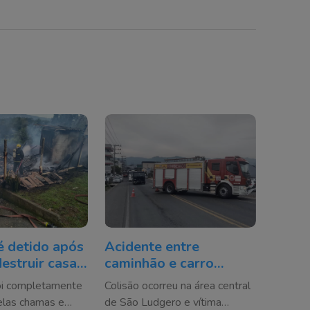
é detido após
Acidente entre
destruir casa
caminhão e carro
 Itajaí
mobiliza bombeiros e
oi completamente
Colisão ocorreu na área central
deixa motorista ferido
elas chamas e
de São Ludgero e vítima