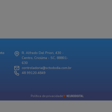
nto
R. Alfredo Del Priori, 430 -
Centro, Criciúma - SC, 88801-
630
controladoria@sctododia.com.br
48 99120.4849
Política de privacidade