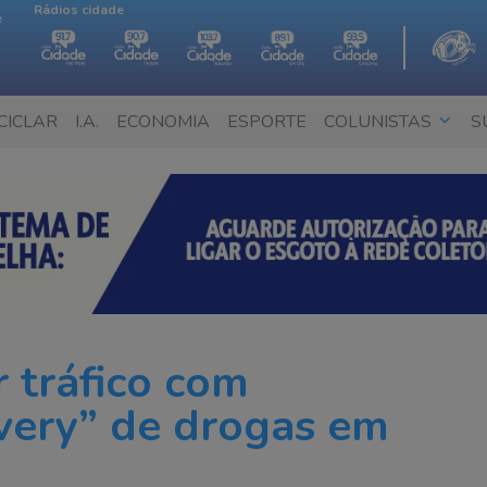
Rádios cidade
e
CICLAR
I.A.
ECONOMIA
ESPORTE
COLUNISTAS
S
 tráfico com
very” de drogas em