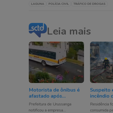
LAGUNA
POLÍCIA CIVIL
TRÁFICO DE DROGAS
Leia mais
Motorista de ônibus é
Suspeito 
afastado após
incêndio 
atropelamento de
no Vale do
Prefeitura de Urussanga
Residência f
cachorro em cidade de
notificou a empresa
consumida p