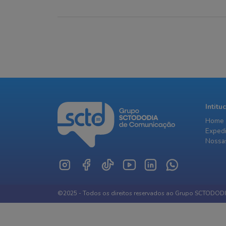
SC
responsável pelo transporte
bombeiros ut
escolar e determinou o
litros de ág
afastamento do condutor até a
fogo
conclusão da apuração do caso
Intitu
Home
Exped
Nossas
©2025 - Todos os direitos reservados ao Grupo SCTODOD