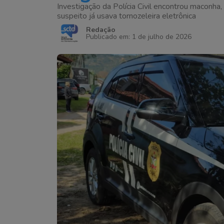
Investigação da Polícia Civil encontrou maconh
suspeito já usava tornozeleira eletrônica
Redação
Publicado em: 1 de julho de 2026